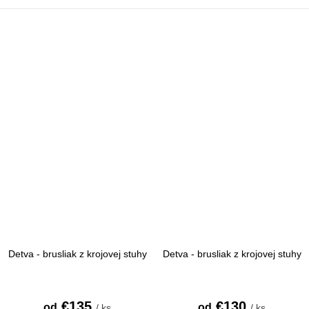
Detva - brusliak z krojovej stuhy
Detva - brusliak z krojovej stuhy
€135
€130
od
od
/ ks
/ ks