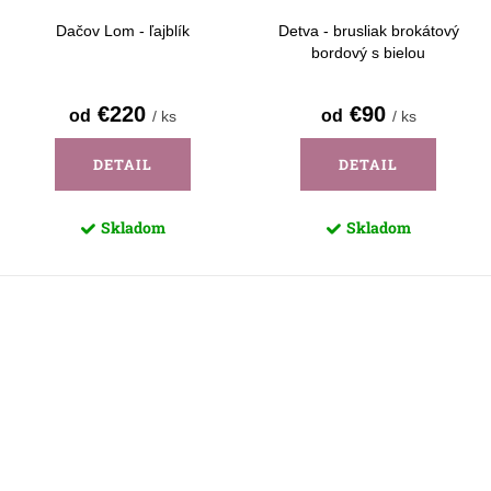
Dačov Lom - ľajblík
Detva - brusliak brokátový
bordový s bielou
€220
€90
od
od
/ ks
/ ks
DETAIL
DETAIL
Skladom
Skladom