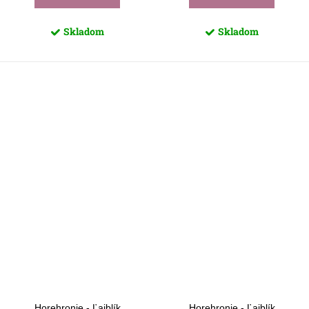
Skladom
Skladom
Horehronie - Ľajblík
Horehronie - Ľajblík