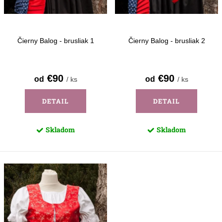
d
k
u
t
k
o
Čierny Balog - brusliak 1
Čierny Balog - brusliak 2
t
v
o
€90
€90
od
od
/ ks
/ ks
v
DETAIL
DETAIL
Skladom
Skladom