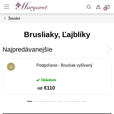
Prejsť
N
na
obsah
Ženské
K
Brusliaky, Ľajblíky
Najpredávanejšie
Podpoľanie - Brusliak vyšívaný
Skladom
€110
od