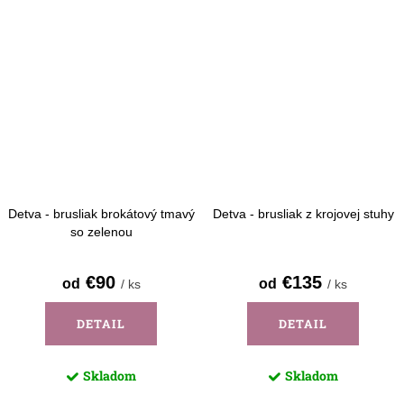
Detva - brusliak brokátový tmavý
Detva - brusliak z krojovej stuhy
so zelenou
€90
€135
od
od
/ ks
/ ks
DETAIL
DETAIL
Skladom
Skladom