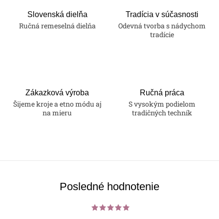
d
a
Slovenská dielňa
Tradícia v súčasnosti
Ručná remeselná dielňa
Odevná tvorba s nádychom
c
tradície
i
e
p
r
v
Zákazková výroba
Ručná práca
k
Šijeme kroje a etno módu aj
S vysokým podielom
na mieru
tradičných techník
y
v
ý
p
i
s
Posledné hodnotenie
u