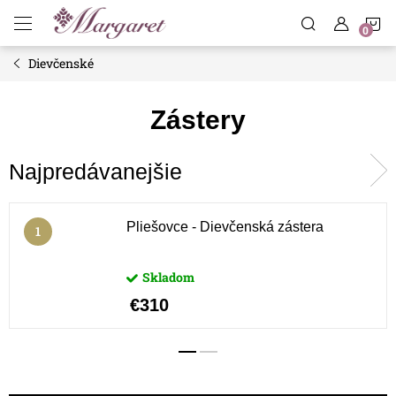
Prejsť
N
na
obsah
Dievčenské
K
Zástery
Najpredávanejšie
Pliešovce - Dievčenská zástera
Skladom
€310