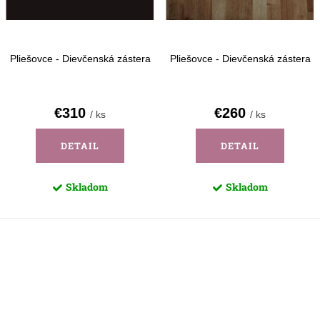
d
k
u
t
k
o
Pliešovce - Dievčenská zástera
Pliešovce - Dievčenská zástera
t
v
o
€310
€260
/ ks
/ ks
v
DETAIL
DETAIL
Skladom
Skladom
O
v
l
á