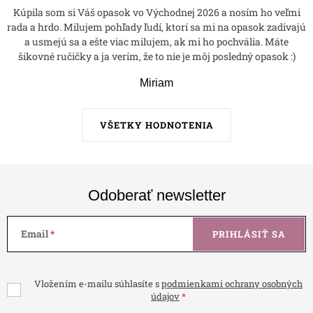
Kúpila som si Váš opasok vo Východnej 2026 a nosím ho veľmi
rada a hrdo. Milujem pohľady ľudí, ktorí sa mi na opasok zadívajú
a usmejú sa a ešte viac milujem, ak mi ho pochvália. Máte
šikovné ručičky a ja verím, že to nie je môj posledný opasok :)
Miriam
VŠETKY HODNOTENIA
Odoberať newsletter
Email
PRIHLÁSIŤ SA
Vložením e-mailu súhlasíte s
podmienkami ochrany osobných
údajov