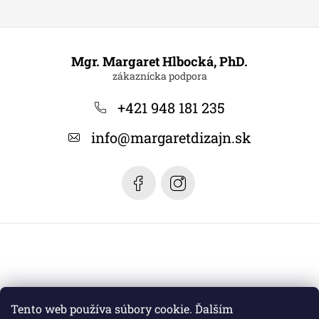
Z
á
Mgr. Margaret Hlbocká, PhD.
p
ä
+421 948 181 235
t
info
@
margaretdizajn.sk
i
e
Tento web používa súbory cookie. Ďalším