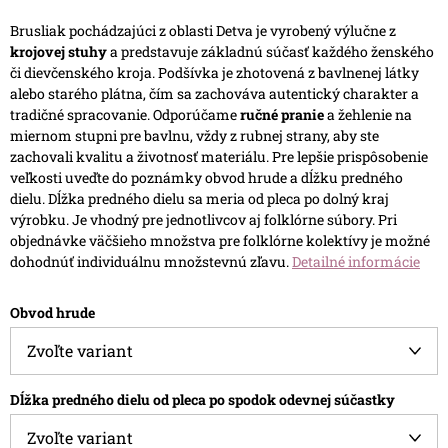
Brusliak pochádzajúci z oblasti Detva je vyrobený výlučne z
krojovej stuhy
a predstavuje základnú súčasť každého ženského
či dievčenského kroja. Podšívka je zhotovená z bavlnenej látky
alebo starého plátna, čím sa zachováva autentický charakter a
tradičné spracovanie.
Odporúčame
ručné pranie
a žehlenie na
miernom stupni pre bavlnu, vždy z rubnej strany, aby ste
zachovali kvalitu a životnosť materiálu.
Pre lepšie prispôsobenie
veľkosti uveďte do poznámky obvod hrude a dĺžku predného
dielu. Dĺžka predného dielu sa meria od pleca po dolný kraj
výrobku.
Je vhodný pre jednotlivcov aj folklórne súbory. Pri
objednávke väčšieho množstva pre folklórne kolektívy je možné
dohodnúť individuálnu množstevnú zľavu.
Detailné informácie
Obvod hrude
Dĺžka predného dielu od pleca po spodok odevnej súčastky