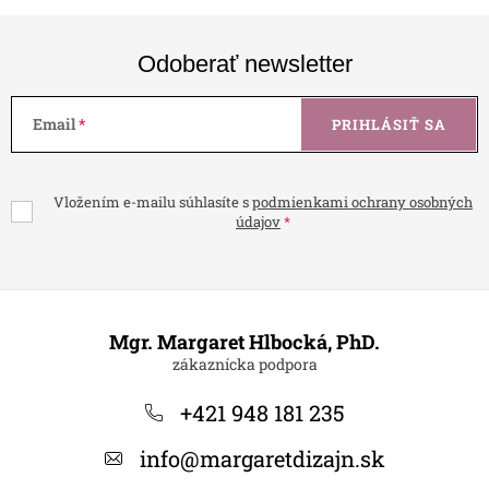
Odoberať newsletter
Email
PRIHLÁSIŤ SA
Vložením e-mailu súhlasíte s
podmienkami ochrany osobných
údajov
Z
á
Mgr. Margaret Hlbocká, PhD.
p
ä
+421 948 181 235
t
info
@
margaretdizajn.sk
i