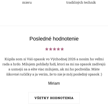
mieru
tradičných techník
Posledné hodnotenie
Kúpila som si Váš opasok vo Východnej 2026 a nosím ho veľmi
rada a hrdo. Milujem pohľady ľudí, ktorí sa mi na opasok zadívajú
a usmejú sa a ešte viac milujem, ak mi ho pochvália. Máte
šikovné ručičky a ja verím, že to nie je môj posledný opasok :)
Miriam
VŠETKY HODNOTENIA