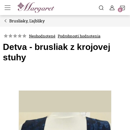
Prejsť
N
na
obsah
Brusliaky, Ľajblíky
K
Neohodnotené
Podrobnosti hodnotenia
Detva - brusliak z krojovej
stuhy