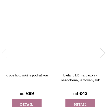
Krpce liptovské s podrážkou
Biela folklórna blúzka -
nezdobená, lemovaný krk
€69
€43
od
od
DETAIL
DETAIL