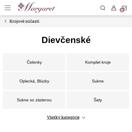
Prejsť
N
na
obsah
Krojové súčasti
K
Dievčenské
Čelenky
Komplet kroje
Oplecká, Blúzky
Sukne
Sukne so zásterou
Šaty
Všetky kategórie
Vestičky, Ľajblíky
Zástery