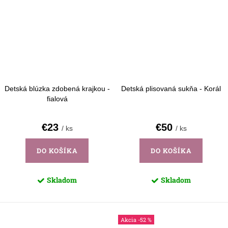
Detská blúzka zdobená krajkou -
Detská plisovaná sukňa - Korál
fialová
€23
€50
/ ks
/ ks
DO KOŠÍKA
DO KOŠÍKA
Skladom
Skladom
-52 %