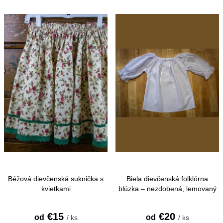
e
Najdrahšie
V
n
ý
Najpredávanejšie
i
p
e
i
p
s
r
p
o
r
d
o
u
d
k
u
t
k
o
Béžová dievčenská suknička s
Biela dievčenská folklórna
t
kvietkami
blúzka – nezdobená, lemovaný
v
krk
o
€15
€20
od
od
/ ks
/ ks