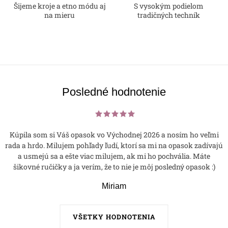
k
Šijeme kroje a etno módu aj
S vysokým podielom
na mieru
tradičných techník
y
v
ý
p
i
s
Posledné hodnotenie
u
Kúpila som si Váš opasok vo Východnej 2026 a nosím ho veľmi
rada a hrdo. Milujem pohľady ľudí, ktorí sa mi na opasok zadívajú
a usmejú sa a ešte viac milujem, ak mi ho pochvália. Máte
šikovné ručičky a ja verím, že to nie je môj posledný opasok :)
Miriam
VŠETKY HODNOTENIA