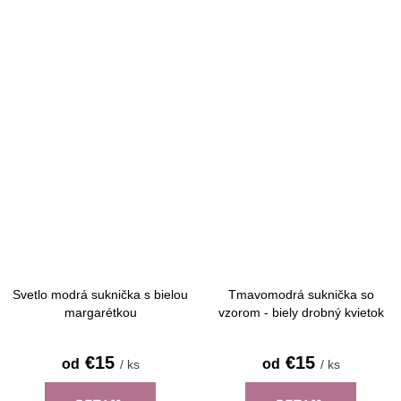
Svetlo modrá suknička s bielou
Tmavomodrá suknička so
margarétkou
vzorom - biely drobný kvietok
€15
€15
od
od
/ ks
/ ks