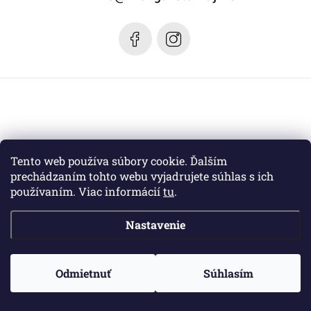
i
e
Tento web používa súbory cookie. Ďalším
prechádzaním tohto webu vyjadrujete súhlas s ich
používaním. Viac informácií
tu
.
Nastavenie
Copyright 2026
Margaret dizajn
. Všetky práva vyhradené.
Odmietnuť
Súhlasím
Vytvoril Shoptet
a jeho partner
WEBHUT.sk