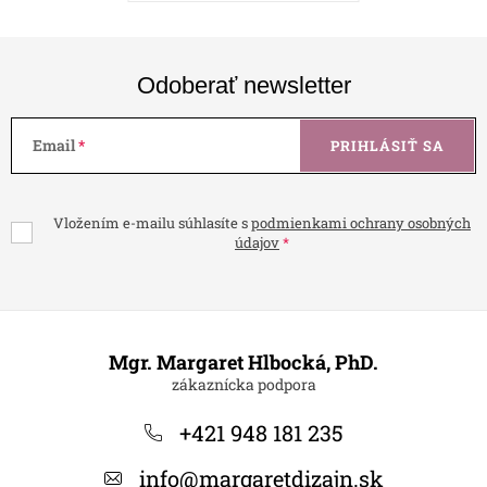
Odoberať newsletter
Email
PRIHLÁSIŤ SA
Vložením e-mailu súhlasíte s
podmienkami ochrany osobných
údajov
Z
á
Mgr. Margaret Hlbocká, PhD.
p
ä
+421 948 181 235
t
info
@
margaretdizajn.sk