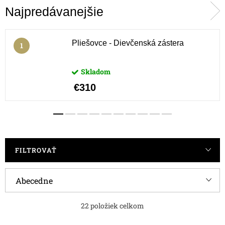
Najpredávanejšie
Pliešovce - Dievčenská zástera
Skladom
€310
FILTROVAŤ
R
Abecedne
a
Najlacnejšie
22
položiek celkom
d