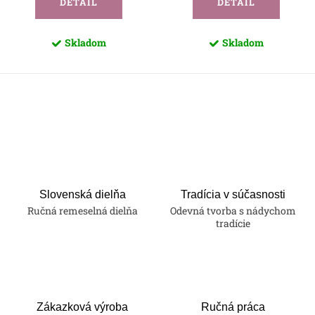
DETAIL
DETAIL
Skladom
Skladom
O
v
l
á
d
a
Slovenská dielňa
Tradícia v súčasnosti
Ručná remeselná dielňa
Odevná tvorba s nádychom
c
tradície
i
e
p
r
v
Zákazková výroba
Ručná práca