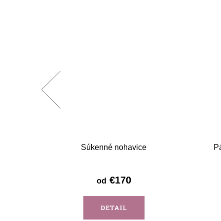
a BORIS -
Súkenné nohavice
P
€170
od
DETAIL