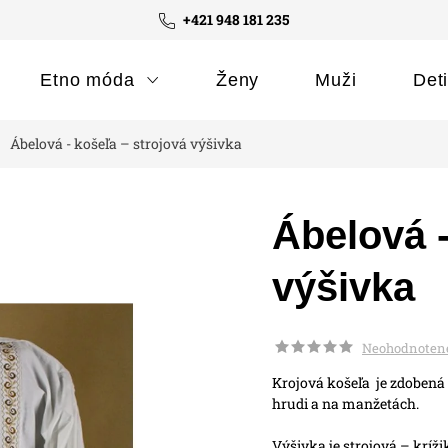
+421 948 181 235
Etno móda
Ženy
Muži
Det
Ábelová - košeľa – strojová výšivka
Ábelová -
výšivka
Neohodnoten
Krojová košeľa je zdobená
hrudi a na manžetách.
Výšivka je strojová – kríž