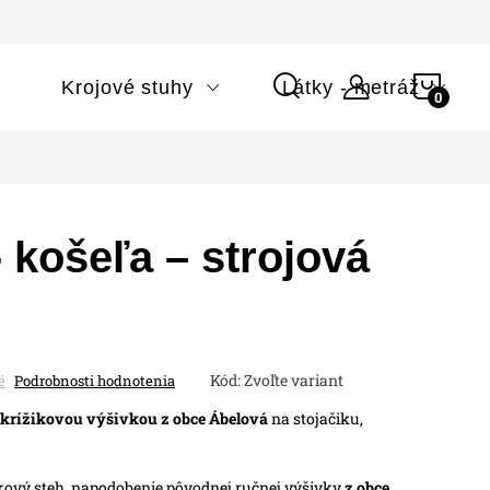
NÁK
i
Krojové stuhy
Látky - metráž
KOŠÍ
 košeľa – strojová
Kód:
Zvoľte variant
é
Podrobnosti hodnotenia
krížikovou výšivkou z obce Ábelová
na stojačiku,
ikový steh, napodobenie pôvodnej ručnej výšivky
z obce