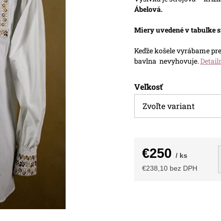
Ábelová.
Miery uvedené v tabuľke s
Keďže košele vyrábame pres
bavlna nevyhovuje.
Detail
Veľkosť
€250
/ ks
€238,10 bez DPH
Jednotková
cena: