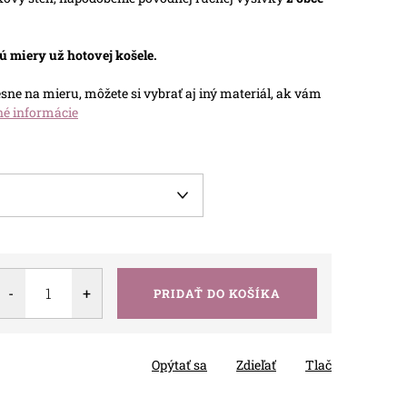
ú miery už hotovej košele.
ne na mieru, môžete si vybrať aj iný materiál, ak vám
né informácie
PRIDAŤ DO KOŠÍKA
Opýtať sa
Zdieľať
Tlač