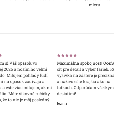
mieru
om si Váš opasok vo
Maximálna spokojnosť! Oceň
j 2026 a nosím ho veľmi
cit pre detail a výber farieb. 
do. Milujem pohľady ľudí,
výšivka na zástere je precízna
mi na opasok zadívajú a
a naživo ešte krajšia ako na
 a ešte viac milujem, ak mi
fotkách. Odporúčam všetkým
lia. Máte šikovné ručičky
desiatimi!
m, že to nie je môj posledný
Ivana