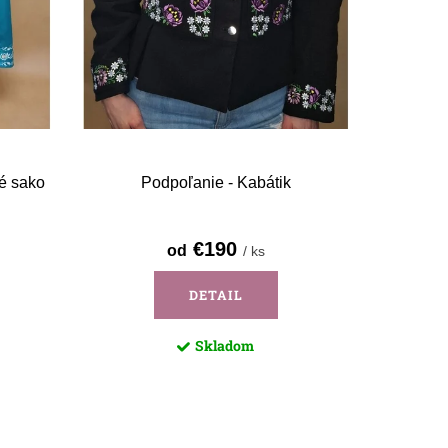
é sako
Podpoľanie - Kabátik
€190
od
/ ks
DETAIL
Skladom