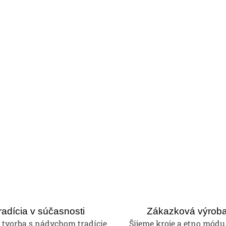
radícia v súčasnosti
Zákazková výrob
tvorba s nádychom tradície
Šijeme kroje a etno módu