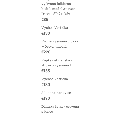
vyšívaná folklórna
košeľa modrá 2– vzor
Detva - dlhý rukáv
€36
Východ Vestička
€130
Ručne vyšívaná blúzka
– Detva - modrá
€220
O
Kápka detvianska -
strojovo vyšívaná 1
v
€135
l
Východ Vestička
á
€130
d
Súkenné nohavice
€170
a
c
Dámska šatka - červená
s bielou