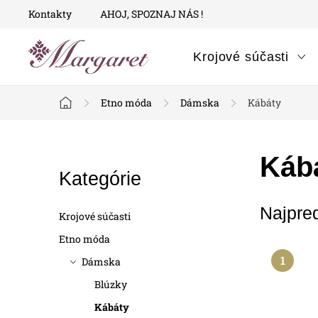
Prejsť
Kontakty
AHOJ, SPOZNAJ NÁS !
na
obsah
Krojové súčasti
Etno móda
Dámska
Kábáty
Domov
B
Káb
Preskočiť
Kategórie
o
kategórie
Najpre
č
Krojové súčasti
n
Etno móda
Dámska
ý
Blúzky
p
Kábáty