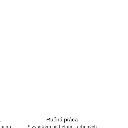
a
Ručná práca
 aj na
S vysokým podielom tradičných