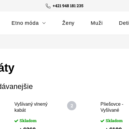
+421 948 181 235
Etno móda
Ženy
Muži
Det
áty
dávanejšie
Vyšívaný vlnený
Pliešovce -
kabát
Vyšívané
saténové sak
Skladom
Skladom