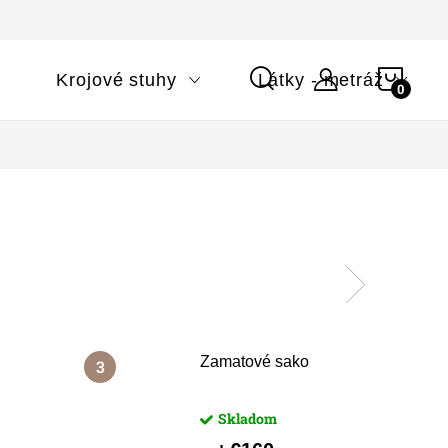
NÁK
i
Krojové stuhy
Látky - metráž
KOŠÍ
Zamatové sako
o
Skladom