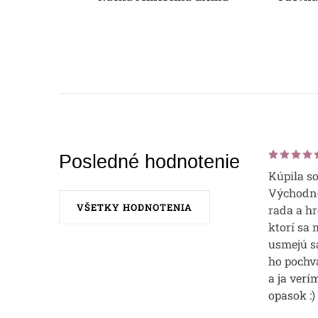
Posledné hodnotenie
Kúpila s
Východne
VŠETKY HODNOTENIA
rada a hr
ktorí sa 
usmejú sa
ho pochvá
a ja verí
opasok :)