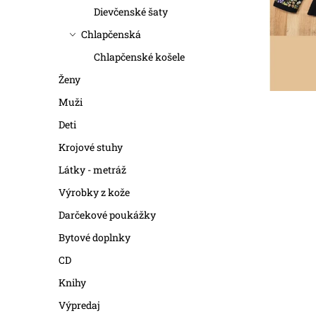
r
r
Dievčenské šaty
o
Chlapčenská
o
d
Chlapčenské košele
d
Ženy
u
u
Muži
k
k
Deti
t
t
Krojové stuhy
o
Látky - metráž
o
Výrobky z kože
v
v
Darčekové poukážky
Bytové doplnky
CD
Knihy
Výpredaj