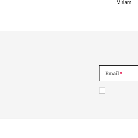
Miriam
Email
Z
á