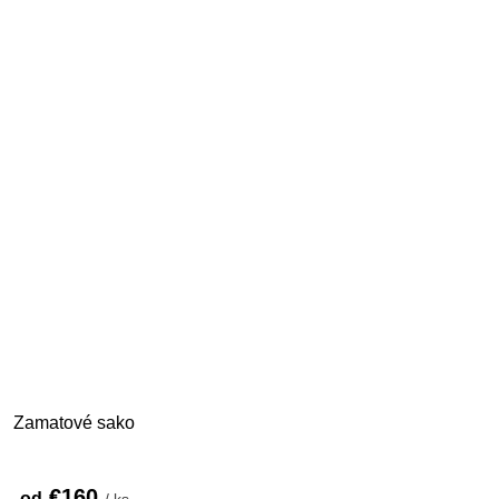
Zamatové sako
€160
od