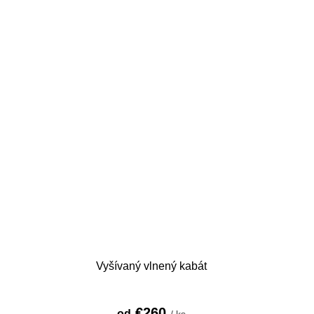
Vyšívaný vlnený kabát
€260
od