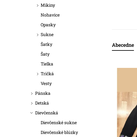
a
Mikiny
n
Nohavice
Opasky
e
Sukne
l
Šatky
Abecedne
R
Šaty
a
Tielka
V
d
Tričká
ý
e
Vesty
p
n
Pánska
i
Detská
i
Dievčenská
s
e
Dievčenské sukne
p
p
Dievčenské blúzky