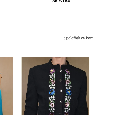
€160
od
5
položiek celkom