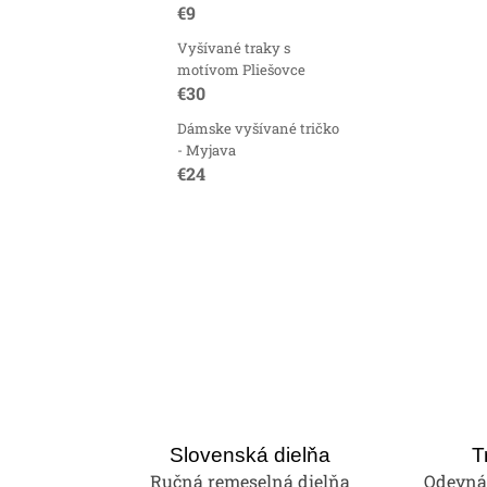
i
€9
e
Vyšívané traky s
motívom Pliešovce
p
€30
r
Dámske vyšívané tričko
v
- Myjava
€24
k
y
v
ý
p
i
s
u
Slovenská dielňa
T
Ručná remeselná dielňa
Odevná 