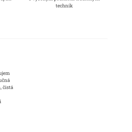
techník
ujem
Ručná
, čistá
i