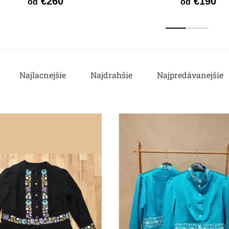
€260
€190
od
od
Najlacnejšie
Najdrahšie
Najpredávanejšie