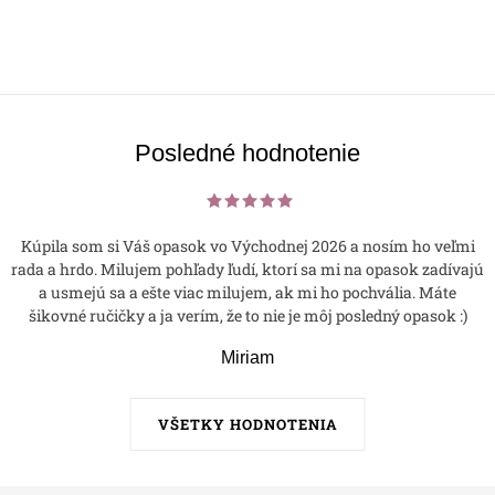
Posledné hodnotenie
Kúpila som si Váš opasok vo Východnej 2026 a nosím ho veľmi
rada a hrdo. Milujem pohľady ľudí, ktorí sa mi na opasok zadívajú
a usmejú sa a ešte viac milujem, ak mi ho pochvália. Máte
šikovné ručičky a ja verím, že to nie je môj posledný opasok :)
Miriam
VŠETKY HODNOTENIA