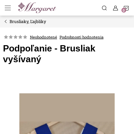
Prejsť
N
na
obsah
Brusliaky, Ľajblíky
K
Neohodnotené
Podrobnosti hodnotenia
Podpoľanie - Brusliak
vyšívaný