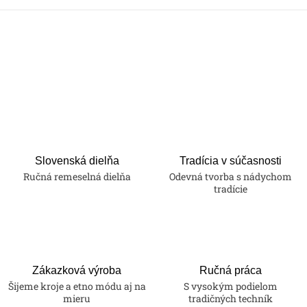
Slovenská dielňa
Tradícia v súčasnosti
Ručná remeselná dielňa
Odevná tvorba s nádychom
tradície
Zákazková výroba
Ručná práca
Šijeme kroje a etno módu aj na
S vysokým podielom
mieru
tradičných techník