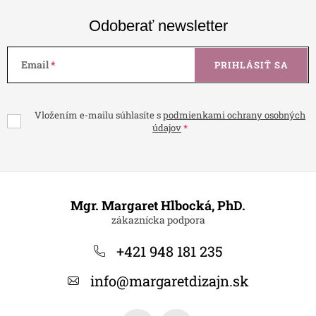
Odoberať newsletter
Email
PRIHLÁSIŤ SA
Vložením e-mailu súhlasíte s
podmienkami ochrany osobných
údajov
Z
á
Mgr. Margaret Hlbocká, PhD.
p
ä
+421 948 181 235
t
info
@
margaretdizajn.sk
i