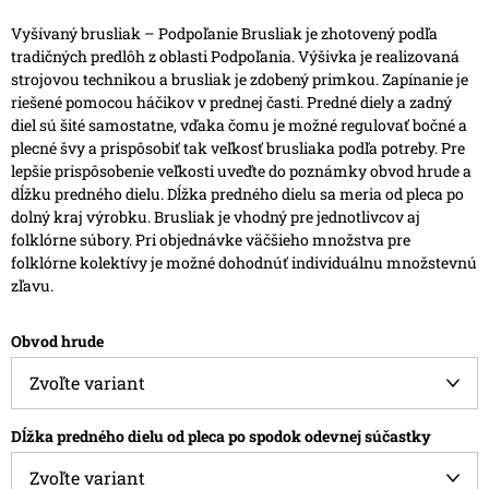
Vyšívaný brusliak – Podpoľanie
Brusliak je zhotovený podľa
tradičných predlôh z oblasti Podpoľania. Výšivka je realizovaná
strojovou technikou a brusliak je zdobený primkou.
Zapínanie je
riešené pomocou háčikov v prednej časti. Predné diely a zadný
diel sú šité samostatne, vďaka čomu je možné regulovať bočné a
plecné švy a prispôsobiť tak veľkosť brusliaka podľa potreby.
Pre
lepšie prispôsobenie veľkosti uveďte do poznámky obvod hrude a
dĺžku predného dielu. Dĺžka predného dielu sa meria od pleca po
dolný kraj výrobku.
Brusliak je vhodný pre jednotlivcov aj
folklórne súbory. Pri objednávke väčšieho množstva pre
folklórne kolektívy je možné dohodnúť individuálnu množstevnú
zľavu.
Obvod hrude
Dĺžka predného dielu od pleca po spodok odevnej súčastky