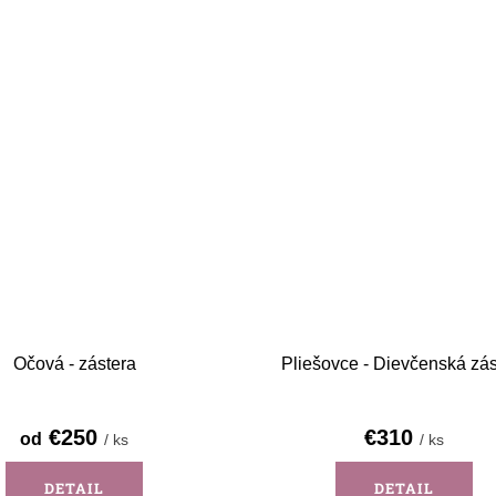
Očová - zástera
Pliešovce - Dievčenská zás
€250
€310
od
/ ks
/ ks
DETAIL
DETAIL