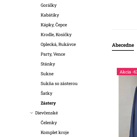
a
Gorálky
n
Kabátiky
Kápky, Čepce
e
Krodle, Kosičky
l
Oplecká, Rukávce
Abecedne
R
Party, Vence
a
Stánky
V
d
-6
Sukne
ý
e
Sukňa so zásterou
p
n
Šatky
i
Zástery
i
Dievčenské
s
e
Čelenky
p
p
Komplet kroje