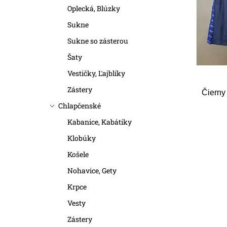
r
r
Oplecká, Blúzky
o
Sukne
o
d
Sukne so zásterou
d
Šaty
u
u
Vestičky, Ľajblíky
k
k
Zástery
Čierny
t
t
Chlapčenské
o
Kabanice, Kabátiky
o
Klobúky
v
v
Košele
Nohavice, Gety
Krpce
Vesty
Zástery