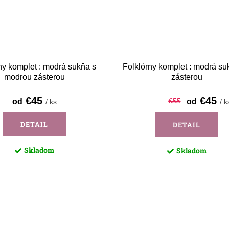
ny komplet : modrá sukňa s
Folklórny komplet : modrá su
modrou zásterou
zásterou
€45
€45
€55
od
od
/ ks
/ k
DETAIL
DETAIL
Skladom
Skladom