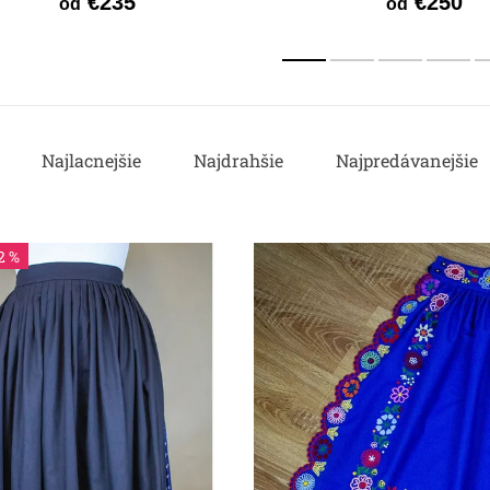
€235
€250
od
od
Najlacnejšie
Najdrahšie
Najpredávanejšie
2 %