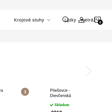
NÁK
i
Krojové stuhy
Látky - metráž
KOŠÍ
ra
Pliešovce -
Dievčenská
zástera
Skladom