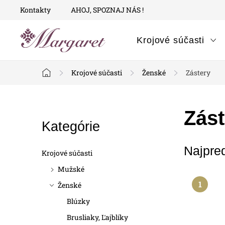
Prejsť
Kontakty
AHOJ, SPOZNAJ NÁS !
na
obsah
Krojové súčasti
Krojové súčasti
Ženské
Zástery
Domov
B
Zást
Preskočiť
Kategórie
o
kategórie
Najpre
č
Krojové súčasti
n
Mužské
Ženské
ý
Blúzky
p
Brusliaky, Ľajblíky