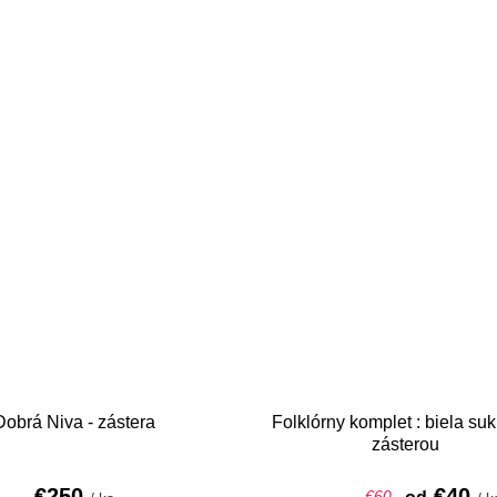
Dobrá Niva - zástera
Folklórny komplet : biela su
zásterou
€250
€40
€60