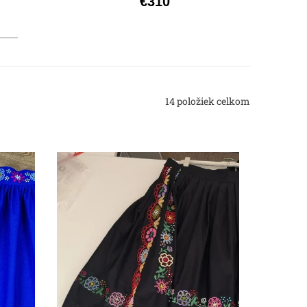
€310
14
položiek celkom