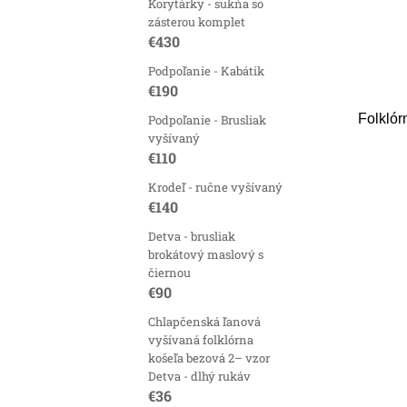
Korytárky - sukňa so
zásterou komplet
€430
Podpoľanie - Kabátik
€190
Folklór
Podpoľanie - Brusliak
vyšívaný
€110
Krodeľ - ručne vyšívaný
€140
Detva - brusliak
brokátový maslový s
čiernou
€90
Chlapčenská ľanová
vyšívaná folklórna
košeľa bezová 2– vzor
Detva - dlhý rukáv
€36