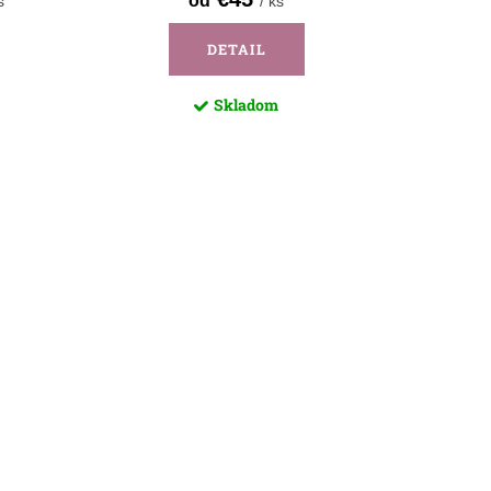
od
s
/ ks
DETAIL
Skladom