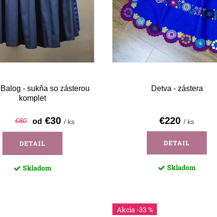
 Balog - sukňa so zásterou
Detva - zástera
komplet
€30
€220
€80
od
/ ks
/ ks
DETAIL
DETAIL
Skladom
Skladom
-33 %