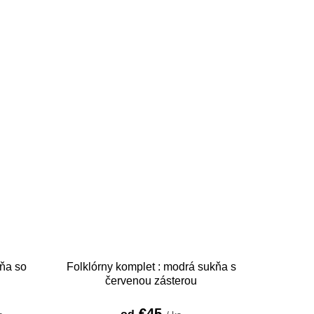
kňa so
Folklórny komplet : modrá sukňa s
červenou zásterou
€45