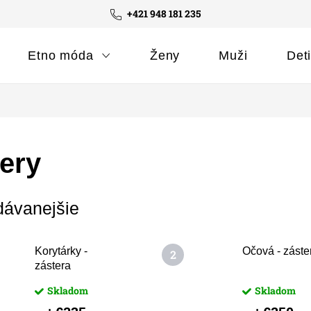
+421 948 181 235
Etno móda
Ženy
Muži
Det
ery
dávanejšie
Korytárky -
Očová - záste
zástera
Skladom
Skladom