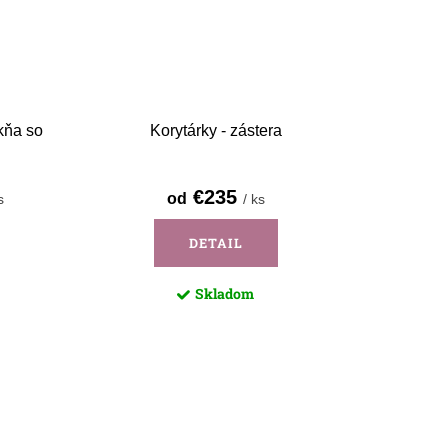
kňa so
Korytárky - zástera
€235
od
s
/ ks
DETAIL
Skladom