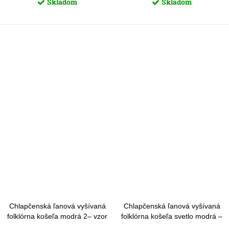
Skladom
Skladom
Chlapčenská ľanová vyšívaná
Chlapčenská ľanová vyšívaná
folklórna košeľa modrá 2– vzor
folklórna košeľa svetlo modrá –
Detva - dlhý rukáv
vzor Detva - krátky rukáv