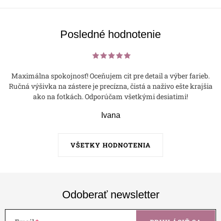
p
i
s
Posledné hodnotenie
u
Maximálna spokojnosť! Oceňujem cit pre detail a výber farieb.
Ručná výšivka na zástere je precízna, čistá a naživo ešte krajšia
ako na fotkách. Odporúčam všetkými desiatimi!
Ivana
VŠETKY HODNOTENIA
Odoberať newsletter