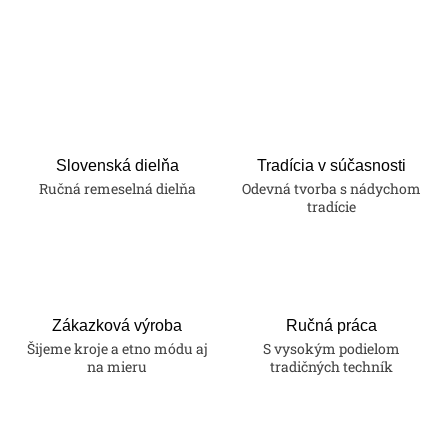
O
v
l
á
d
a
Slovenská dielňa
Tradícia v súčasnosti
Ručná remeselná dielňa
Odevná tvorba s nádychom
c
tradície
i
e
p
r
v
Zákazková výroba
Ručná práca
k
Šijeme kroje a etno módu aj
S vysokým podielom
na mieru
tradičných techník
y
v
ý