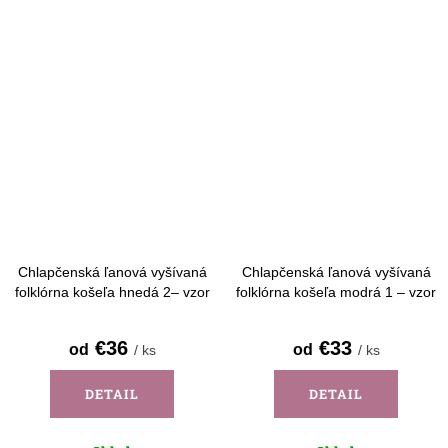
Chlapčenská ľanová vyšívaná
Chlapčenská ľanová vyšívaná
folklórna košeľa hnedá 2– vzor
folklórna košeľa modrá 1 – vzor
Detva - dlhý rukáv
Detva - krátky rukáv
€36
€33
od
od
/ ks
/ ks
DETAIL
DETAIL