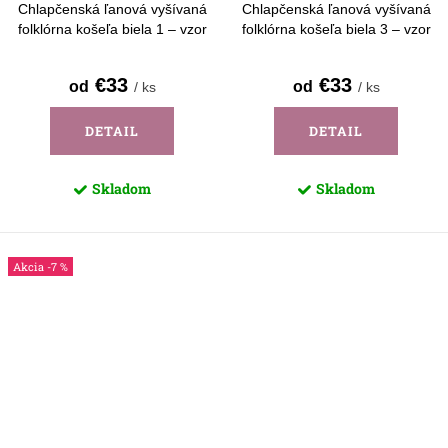
Chlapčenská ľanová vyšívaná
Chlapčenská ľanová vyšívaná
folklórna košeľa biela 1 – vzor
folklórna košeľa biela 3 – vzor
Detva - krátky rukáv
Detva - krátky rukáv
€33
€33
od
od
/ ks
/ ks
DETAIL
DETAIL
Skladom
Skladom
-7 %