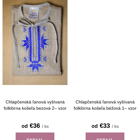
Chlapčenská ľanová vyšívaná
Chlapčenská ľanová vyšívaná
folklórna košeľa bezová 2– vzor
folklórna košeľa béžová 1– vzor
Detva - dlhý rukáv
Detva - krátky rukáv
€36
€33
od
od
/ ks
/ ks
DETAIL
DETAIL