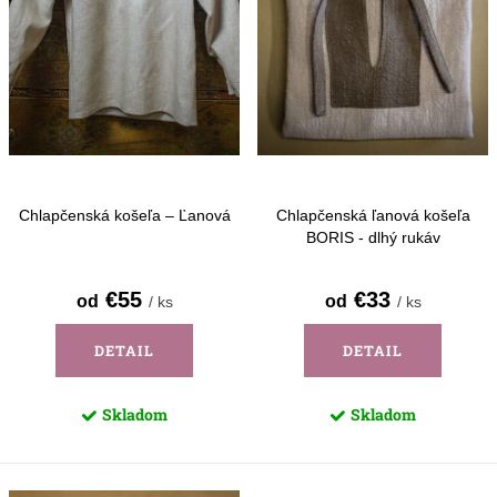
r
p
o
r
d
o
u
d
k
u
t
k
o
Chlapčenská košeľa – Ľanová
Chlapčenská ľanová košeľa
t
BORIS - dlhý rukáv
v
o
€55
€33
od
od
/ ks
/ ks
v
DETAIL
DETAIL
Skladom
Skladom