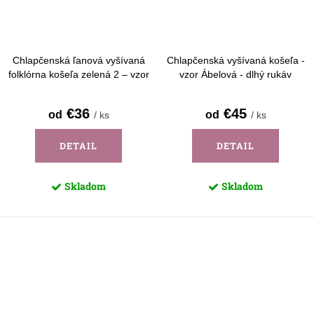
Chlapčenská ľanová vyšívaná
Chlapčenská vyšívaná košeľa -
folklórna košeľa zelená 2 – vzor
vzor Ábelová - dlhý rukáv
Detva - dlhý rukáv
€36
€45
od
od
/ ks
/ ks
DETAIL
DETAIL
Skladom
Skladom