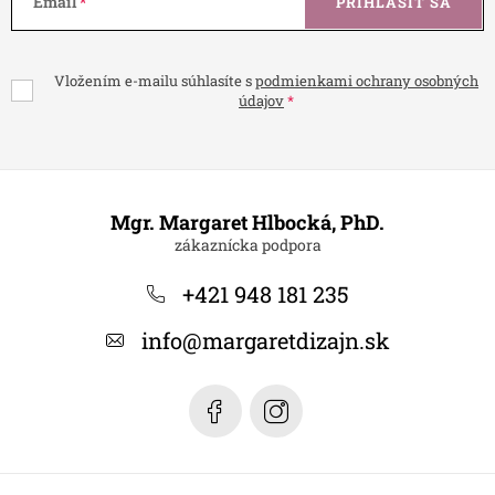
Email
PRIHLÁSIŤ SA
Vložením e-mailu súhlasíte s
podmienkami ochrany osobných
údajov
Z
á
Mgr. Margaret Hlbocká, PhD.
p
ä
+421 948 181 235
t
info
@
margaretdizajn.sk
i
e