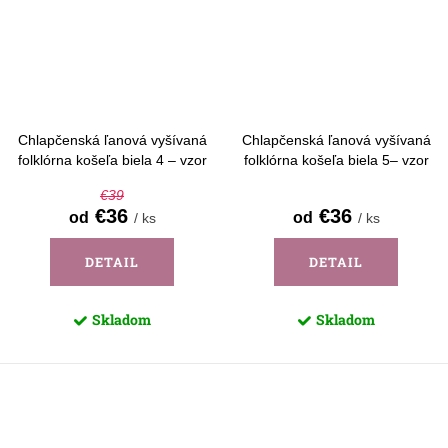
Chlapčenská ľanová vyšívaná
Chlapčenská ľanová vyšívaná
folklórna košeľa biela 4 – vzor
folklórna košeľa biela 5– vzor
Detva - dlhý rukáv
Detva - dlhý rukáv
€39
€36
€36
od
od
/ ks
/ ks
DETAIL
DETAIL
Skladom
Skladom