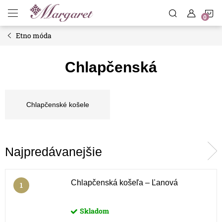
Prejsť
N
na
obsah
Etno móda
K
Chlapčenská
Chlapčenské košele
Najpredávanejšie
Chlapčenská košeľa – Ľanová
Skladom