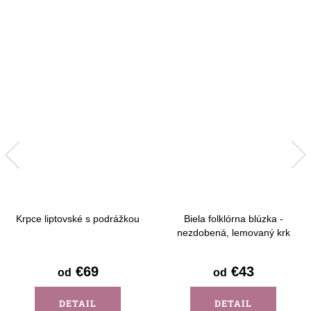
Krpce liptovské s podrážkou
Biela folklórna blúzka -
nezdobená, lemovaný krk
€69
€43
od
od
DETAIL
DETAIL