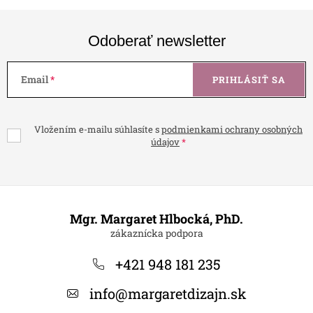
Odoberať newsletter
Email
PRIHLÁSIŤ SA
Vložením e-mailu súhlasíte s
podmienkami ochrany osobných
údajov
Z
á
Mgr. Margaret Hlbocká, PhD.
p
ä
+421 948 181 235
t
info
@
margaretdizajn.sk
i