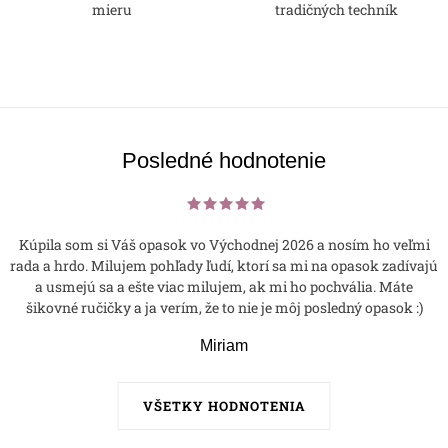
mieru
tradičných techník
Posledné hodnotenie
Kúpila som si Váš opasok vo Východnej 2026 a nosím ho veľmi
rada a hrdo. Milujem pohľady ľudí, ktorí sa mi na opasok zadívajú
a usmejú sa a ešte viac milujem, ak mi ho pochvália. Máte
šikovné ručičky a ja verím, že to nie je môj posledný opasok :)
Miriam
VŠETKY HODNOTENIA