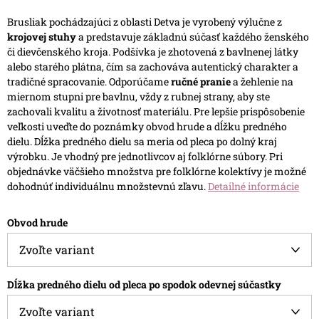
Brusliak pochádzajúci z oblasti Detva je vyrobený výlučne z
krojovej stuhy
a predstavuje základnú súčasť každého ženského
či dievčenského kroja. Podšívka je zhotovená z bavlnenej látky
alebo starého plátna, čím sa zachováva autentický charakter a
tradičné spracovanie.
Odporúčame
ručné pranie
a žehlenie na
miernom stupni pre bavlnu, vždy z rubnej strany, aby ste
zachovali kvalitu a životnosť materiálu.
Pre lepšie prispôsobenie
veľkosti uveďte do poznámky obvod hrude a dĺžku predného
dielu. Dĺžka predného dielu sa meria od pleca po dolný kraj
výrobku.
Je vhodný pre jednotlivcov aj folklórne súbory. Pri
objednávke väčšieho množstva pre folklórne kolektívy je možné
dohodnúť individuálnu množstevnú zľavu.
Detailné informácie
Obvod hrude
Dĺžka predného dielu od pleca po spodok odevnej súčastky