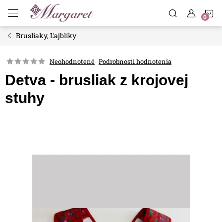
Prejsť
N
na
obsah
Brusliaky, Ľajblíky
K
Neohodnotené
Podrobnosti hodnotenia
Detva - brusliak z krojovej
stuhy