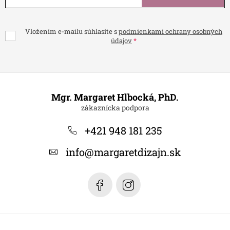
Vložením e-mailu súhlasíte s
podmienkami ochrany osobných
údajov
Z
á
Mgr. Margaret Hlbocká, PhD.
p
ä
+421 948 181 235
t
info
@
margaretdizajn.sk
i
e