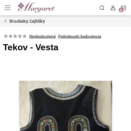
Prejsť
N
na
obsah
Brusliaky, Ľajblíky
K
Neohodnotené
Podrobnosti hodnotenia
Tekov - Vesta