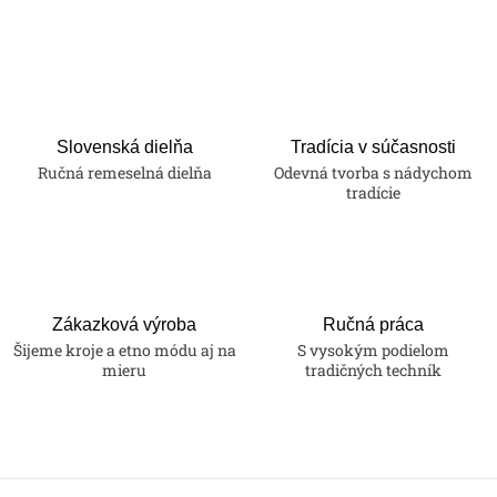
Slovenská dielňa
Tradícia v súčasnosti
Ručná remeselná dielňa
Odevná tvorba s nádychom
tradície
Zákazková výroba
Ručná práca
Šijeme kroje a etno módu aj na
S vysokým podielom
mieru
tradičných techník