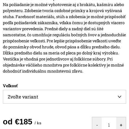
Na požiadanie je možné vyhotovenie aj z brokátu, kašmíru alebo
polyesteru.
Zdobenie tvoria ozdobné primky a krojová vyšívaná
stuha. Farebnosť materiálu, stúh a zdobenia je možné prispôsobiť
podľa požiadaviek zákazníka, vďaka čomu je dostupných viacero
variantov prevedenia.
Predné diely a zadný diel sú šité
samostatne, čo umožňuje reguláciu bočných švov a jednoduchšie
prispôsobenie veľkosti.
Pre lepšie prispôsobenie veľkosti uveďte
do poznámky obvod hrude, obvod pása a dĺžku predného dielu.
Dĺžka predného dielu sa meria od pleca po dolný kraj výrobku.
Vestička je vhodná pre jednotlivcov aj folklórne súbory. Pri
objednávke väčšieho množstva pre folklórne kolektívy je možné
dohodnúť individuálnu množstevnú zľavu.
Veľkosť
od
€185
/ ks