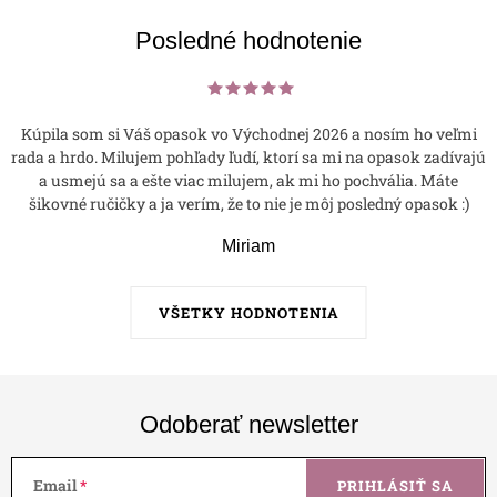
Posledné hodnotenie
Kúpila som si Váš opasok vo Východnej 2026 a nosím ho veľmi
rada a hrdo. Milujem pohľady ľudí, ktorí sa mi na opasok zadívajú
a usmejú sa a ešte viac milujem, ak mi ho pochvália. Máte
šikovné ručičky a ja verím, že to nie je môj posledný opasok :)
Miriam
VŠETKY HODNOTENIA
Odoberať newsletter
Email
PRIHLÁSIŤ SA