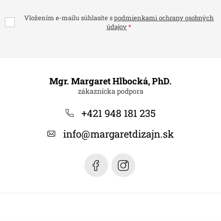
Vložením e-mailu súhlasíte s
podmienkami ochrany osobných
údajov
Z
á
Mgr. Margaret Hlbocká, PhD.
p
ä
+421 948 181 235
t
info
@
margaretdizajn.sk
i
e