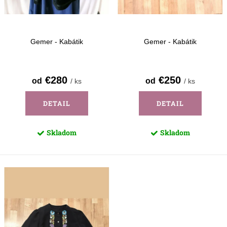
d
k
u
t
k
o
Gemer - Kabátik
Gemer - Kabátik
t
v
o
€280
€250
od
od
/ ks
/ ks
v
DETAIL
DETAIL
Skladom
Skladom