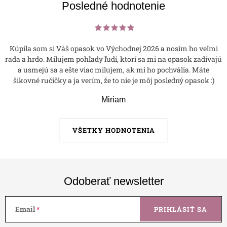
Posledné hodnotenie
u
Kúpila som si Váš opasok vo Východnej 2026 a nosím ho veľmi
rada a hrdo. Milujem pohľady ľudí, ktorí sa mi na opasok zadívajú
a usmejú sa a ešte viac milujem, ak mi ho pochvália. Máte
šikovné ručičky a ja verím, že to nie je môj posledný opasok :)
Miriam
VŠETKY HODNOTENIA
Odoberať newsletter
Email
PRIHLÁSIŤ SA