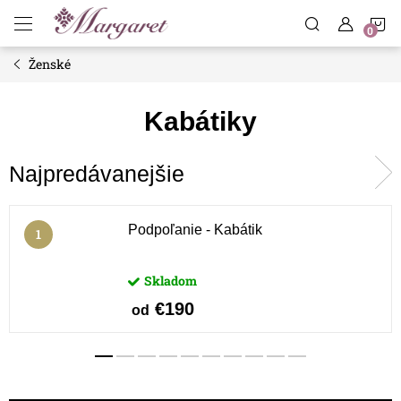
Prejsť
N
na
obsah
Ženské
K
Kabátiky
Najpredávanejšie
Podpoľanie - Kabátik
Skladom
€190
od