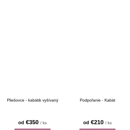
Pliešovce - kabátik vyšívaný
Podpoľanie - Kabát
€350
€210
od
od
/ ks
/ ks