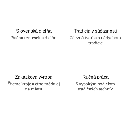
v
l
á
d
a
Slovenská dielňa
Tradícia v súčasnosti
Ručná remeselná dielňa
Odevná tvorba s nádychom
c
tradície
i
e
p
r
v
Zákazková výroba
Ručná práca
k
Šijeme kroje a etno módu aj
S vysokým podielom
na mieru
tradičných techník
y
v
ý
p
i
s