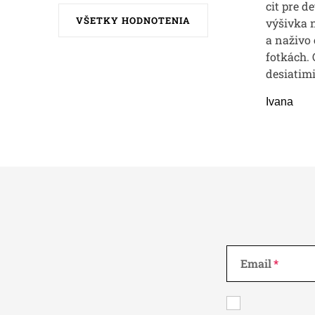
ý
cit pre d
VŠETKY HODNOTENIA
výšivka n
p
a naživo 
i
fotkách.
s
desiatimi
u
Ivana
Email