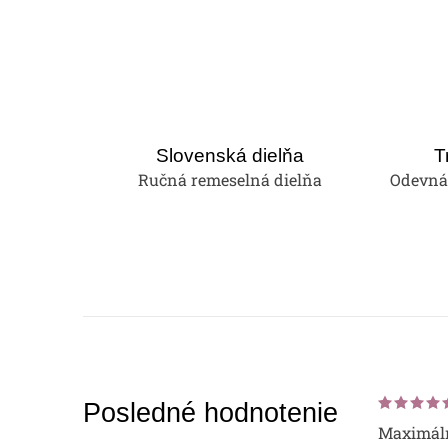
v
l
á
d
a
Slovenská dielňa
T
c
Ručná remeselná dielňa
Odevná 
i
e
p
r
v
k
y
Posledné hodnotenie
v
Maximáln