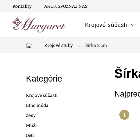
Prejsť
Kontakty
AHOJ, SPOZNAJ NÁS !
na
obsah
Krojové súčasti
Krojové stuhy
Šírka 2 cm
Domov
B
Šírk
Preskočiť
Kategórie
o
kategórie
Najpre
č
Krojové súčasti
n
Etno móda
Ženy
ý
Muži
p
Deti