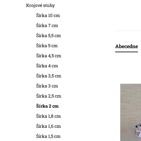
a
Krojové stuhy
n
Šírka 10 cm
Šírka 7 cm
e
Šírka 5,5 cm
l
Šírka 5 cm
Abecedne
R
Šírka 4,5 cm
a
Šírka 4 cm
V
d
Šírka 3,5 cm
ý
e
Šírka 3 cm
p
n
Šírka 2,5 cm
i
Šírka 2 cm
i
Šírka 1,8 cm
s
e
Šírka 1,6 cm
p
p
Šírka 1,5 cm