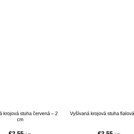
á krojová stuha červená – 2
Vyšívaná krojová stuha fialová
cm
€2,55
€2,55