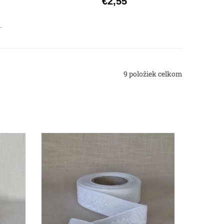
€2,55
9
položiek celkom