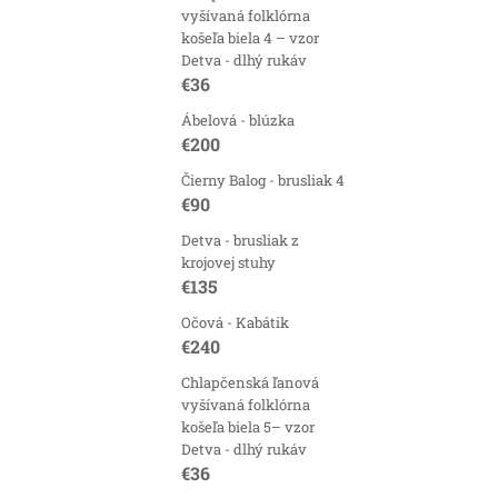
vyšívaná folklórna
košeľa biela 4 – vzor
Detva - dlhý rukáv
€36
Ábelová - blúzka
€200
Čierny Balog - brusliak 4
€90
Detva - brusliak z
krojovej stuhy
€135
Očová - Kabátik
€240
Chlapčenská ľanová
vyšívaná folklórna
košeľa biela 5– vzor
Detva - dlhý rukáv
€36