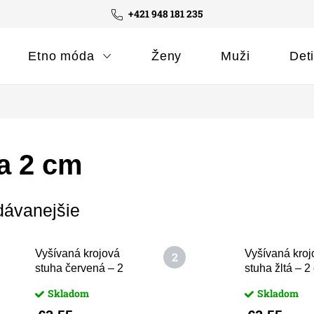
+421 948 181 235
Etno móda
Ženy
Muži
Det
a 2 cm
dávanejšie
Vyšívaná krojová
Vyšívaná kroj
stuha červená – 2
stuha žltá – 2
cm
Skladom
Skladom