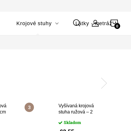
NÁK
i
Krojové stuhy
Látky - metráž
KOŠÍ
ová
Vyšívaná krojová
 cm
stuha ružová – 2
cm
Skladom