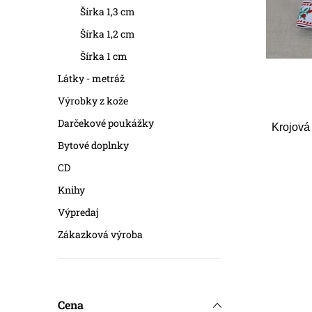
r
r
Šírka 1,3 cm
o
Šírka 1,2 cm
o
d
Šírka 1 cm
d
Látky - metráž
u
u
Výrobky z kože
k
k
Darčekové poukážky
Krojová 
t
t
Bytové doplnky
o
CD
o
Knihy
v
v
Výpredaj
Zákazková výroba
Cena