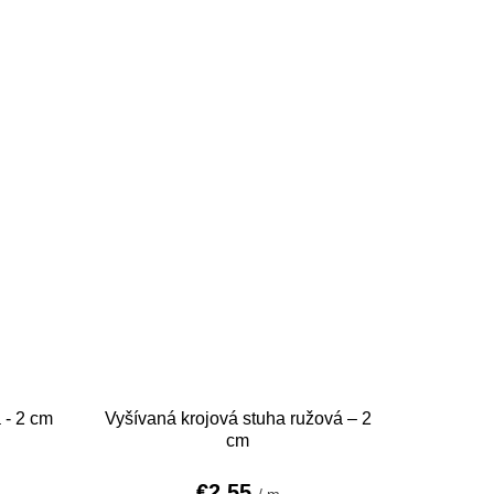
 - 2 cm
Vyšívaná krojová stuha ružová – 2
cm
€2,55