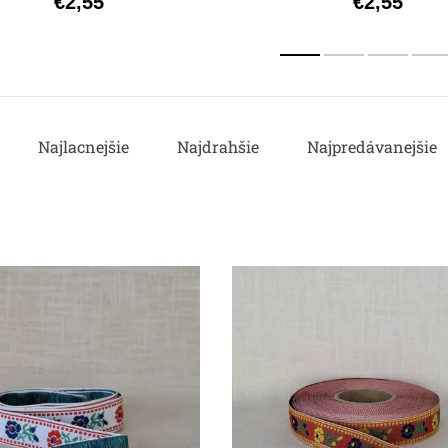
€2,55
€2,55
Najlacnejšie
Najdrahšie
Najpredávanejšie