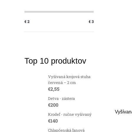
€
2
€
3
Top 10 produktov
Vyšívaná krojová stuha
červená – 2 cm
€2,55
Detva - zástera
€200
Vyšívan
Krodeľ - ručne vyšívaný
€140
Chlapčenská ľanová