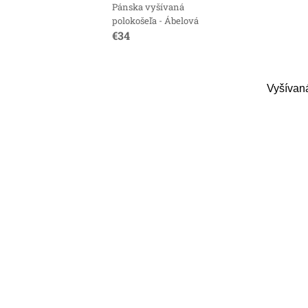
Pánska vyšívaná
polokošeľa - Ábelová
€34
Vyšívaná
O