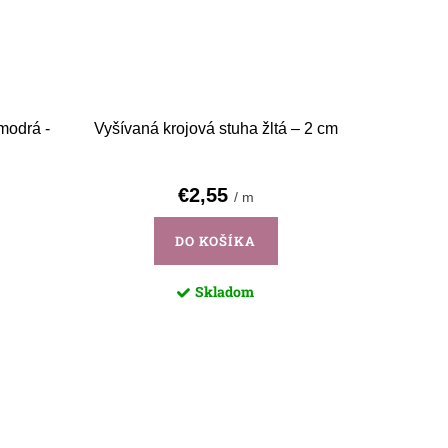
modrá -
Vyšívaná krojová stuha žltá – 2 cm
€2,55
/ m
DO KOŠÍKA
Skladom