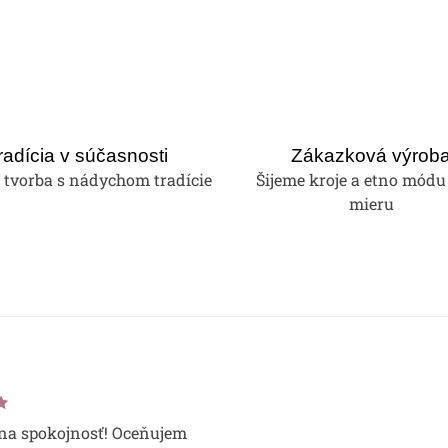
radícia v súčasnosti
Zákazková výrob
tvorba s nádychom tradície
Šijeme kroje a etno módu
mieru
a spokojnosť! Oceňujem