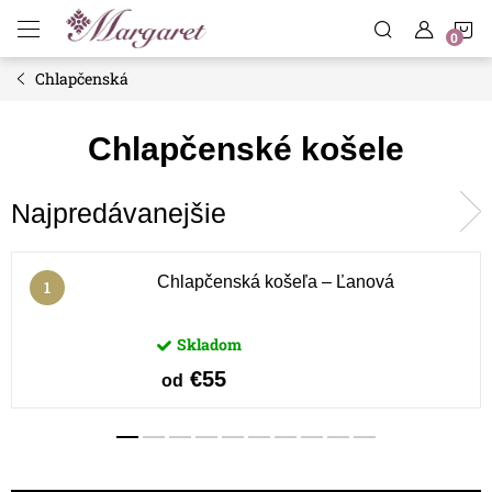
Prejsť
N
na
obsah
Chlapčenská
K
Chlapčenské košele
Najpredávanejšie
Chlapčenská košeľa – Ľanová
Skladom
€55
od