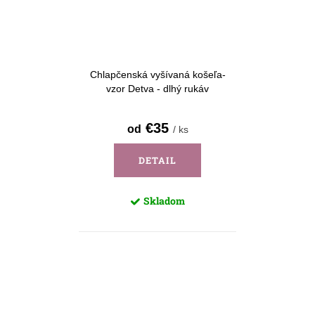
Chlapčenská vyšívaná košeľa-
vzor Detva - dlhý rukáv
€35
od
/ ks
DETAIL
Skladom
O
v
l