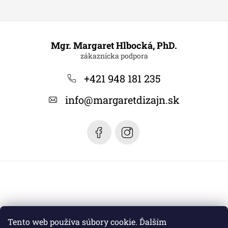
Z
á
Mgr. Margaret Hlbocká, PhD.
p
ä
+421 948 181 235
t
info
@
margaretdizajn.sk
i
e
Tento web používa súbory cookie. Ďalším