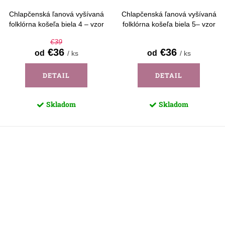
Chlapčenská ľanová vyšívaná
Chlapčenská ľanová vyšívaná
folklórna košeľa biela 4 – vzor
folklórna košeľa biela 5– vzor
Detva - dlhý rukáv
Detva - dlhý rukáv
€39
€36
€36
od
od
/ ks
/ ks
DETAIL
DETAIL
Skladom
Skladom