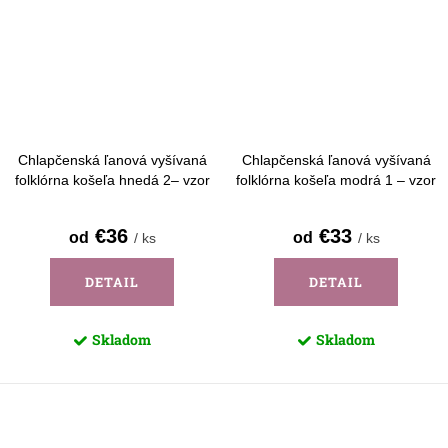
Chlapčenská ľanová vyšívaná
Chlapčenská ľanová vyšívaná
folklórna košeľa hnedá 2– vzor
folklórna košeľa modrá 1 – vzor
Detva - dlhý rukáv
Detva - krátky rukáv
€36
€33
od
od
/ ks
/ ks
DETAIL
DETAIL
Skladom
Skladom