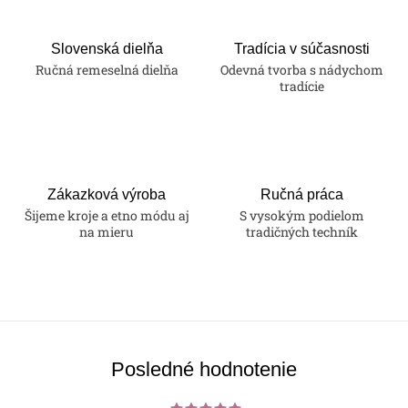
á
d
a
Slovenská dielňa
Tradícia v súčasnosti
Ručná remeselná dielňa
Odevná tvorba s nádychom
c
tradície
i
e
p
r
v
Zákazková výroba
Ručná práca
k
Šijeme kroje a etno módu aj
S vysokým podielom
na mieru
tradičných techník
y
v
ý
p
i
s
Posledné hodnotenie
u