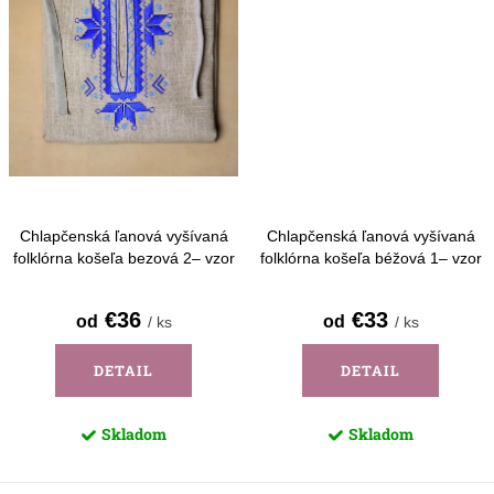
Chlapčenská ľanová vyšívaná
Chlapčenská ľanová vyšívaná
folklórna košeľa bezová 2– vzor
folklórna košeľa béžová 1– vzor
Detva - dlhý rukáv
Detva - krátky rukáv
€36
€33
od
od
/ ks
/ ks
DETAIL
DETAIL
Skladom
Skladom