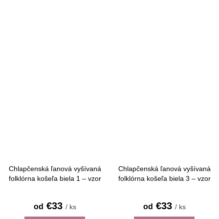
Chlapčenská ľanová vyšívaná
Chlapčenská ľanová vyšívaná
folklórna košeľa biela 1 – vzor
folklórna košeľa biela 3 – vzor
Detva - krátky rukáv
Detva - krátky rukáv
€33
€33
od
od
/ ks
/ ks