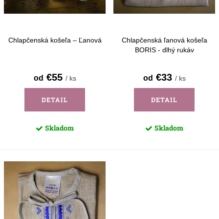
d
k
u
t
k
o
Chlapčenská košeľa – Ľanová
Chlapčenská ľanová košeľa
t
BORIS - dlhý rukáv
v
o
€55
€33
od
od
/ ks
/ ks
v
DETAIL
DETAIL
Skladom
Skladom