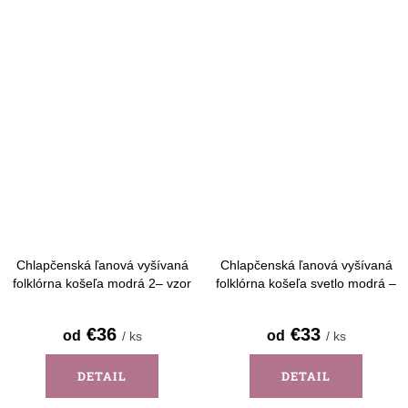
Chlapčenská ľanová vyšívaná
Chlapčenská ľanová vyšívaná
folklórna košeľa modrá 2– vzor
folklórna košeľa svetlo modrá –
Detva - dlhý rukáv
vzor Detva - krátky rukáv
€36
€33
od
od
/ ks
/ ks
DETAIL
DETAIL