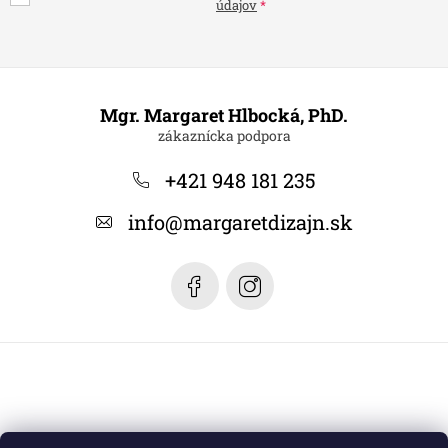
údajov
Z
á
Mgr. Margaret Hlbocká, PhD.
p
ä
+421 948 181 235
t
info
@
margaretdizajn.sk
i
e