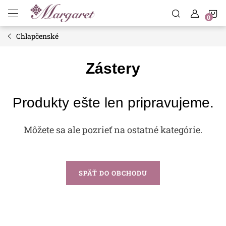
Prejsť
N
na
obsah
Chlapčenské
K
Zástery
Produkty ešte len pripravujeme.
Môžete sa ale pozrieť na ostatné kategórie.
SPÄŤ DO OBCHODU