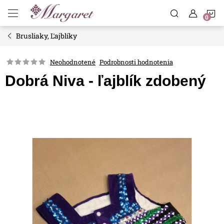
Prejsť
N
na
obsah
Brusliaky, Ľajblíky
K
Neohodnotené
Podrobnosti hodnotenia
Dobrá Niva - ľajblík zdobený