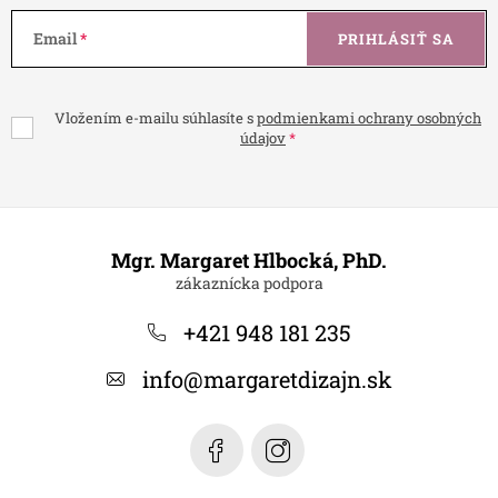
Email
PRIHLÁSIŤ SA
Vložením e-mailu súhlasíte s
podmienkami ochrany osobných
údajov
Z
á
Mgr. Margaret Hlbocká, PhD.
p
ä
+421 948 181 235
t
info
@
margaretdizajn.sk
i
e