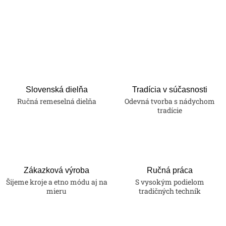
Slovenská dielňa
Tradícia v súčasnosti
Ručná remeselná dielňa
Odevná tvorba s nádychom
tradície
Zákazková výroba
Ručná práca
Šijeme kroje a etno módu aj na
S vysokým podielom
mieru
tradičných techník