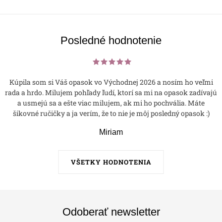
Posledné hodnotenie
Kúpila som si Váš opasok vo Východnej 2026 a nosím ho veľmi
rada a hrdo. Milujem pohľady ľudí, ktorí sa mi na opasok zadívajú
a usmejú sa a ešte viac milujem, ak mi ho pochvália. Máte
šikovné ručičky a ja verím, že to nie je môj posledný opasok :)
Miriam
VŠETKY HODNOTENIA
Odoberať newsletter