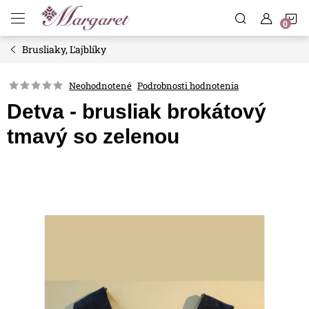
Prejsť
N
na
obsah
Brusliaky, Ľajblíky
K
Neohodnotené
Podrobnosti hodnotenia
Detva - brusliak brokátový
tmavý so zelenou