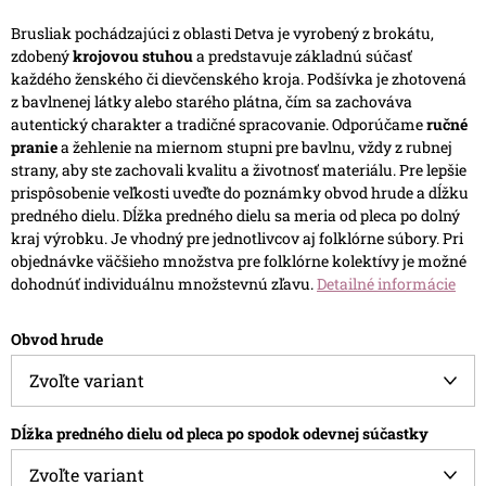
Brusliak pochádzajúci z oblasti Detva je vyrobený z brokátu,
zdobený
krojovou stuhou
a predstavuje základnú súčasť
každého ženského či dievčenského kroja. Podšívka je zhotovená
z bavlnenej látky alebo starého plátna, čím sa zachováva
autentický charakter a tradičné spracovanie.
Odporúčame
ručné
pranie
a žehlenie na miernom stupni pre bavlnu, vždy z rubnej
strany, aby ste zachovali kvalitu a životnosť materiálu.
Pre lepšie
prispôsobenie veľkosti uveďte do poznámky obvod hrude a dĺžku
predného dielu. Dĺžka predného dielu sa meria od pleca po dolný
kraj výrobku.
Je vhodný pre jednotlivcov aj folklórne súbory. Pri
objednávke väčšieho množstva pre folklórne kolektívy je možné
dohodnúť individuálnu množstevnú zľavu.
Detailné informácie
Obvod hrude
Dĺžka predného dielu od pleca po spodok odevnej súčastky