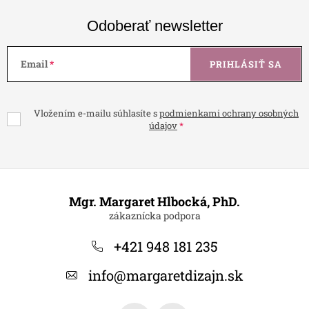
Odoberať newsletter
Email
PRIHLÁSIŤ SA
Vložením e-mailu súhlasíte s
podmienkami ochrany osobných
údajov
Z
á
Mgr. Margaret Hlbocká, PhD.
p
ä
+421 948 181 235
t
info
@
margaretdizajn.sk
i