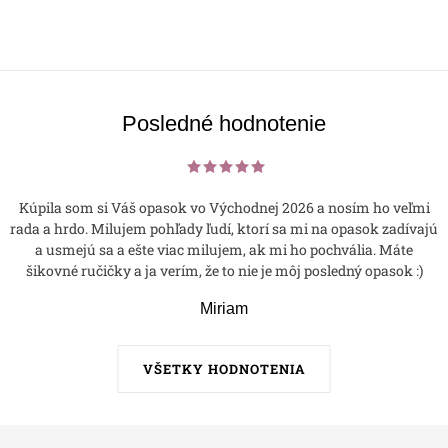
Posledné hodnotenie
Kúpila som si Váš opasok vo Východnej 2026 a nosím ho veľmi
rada a hrdo. Milujem pohľady ľudí, ktorí sa mi na opasok zadívajú
a usmejú sa a ešte viac milujem, ak mi ho pochvália. Máte
šikovné ručičky a ja verím, že to nie je môj posledný opasok :)
Miriam
VŠETKY HODNOTENIA