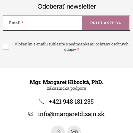
Odoberať newsletter
Email
PRIHLÁSIŤ SA
Vložením e-mailu súhlasíte s
podmienkami ochrany osobných
údajov
Z
á
Mgr. Margaret Hlbocká, PhD.
p
ä
+421 948 181 235
t
info
@
margaretdizajn.sk
i
e