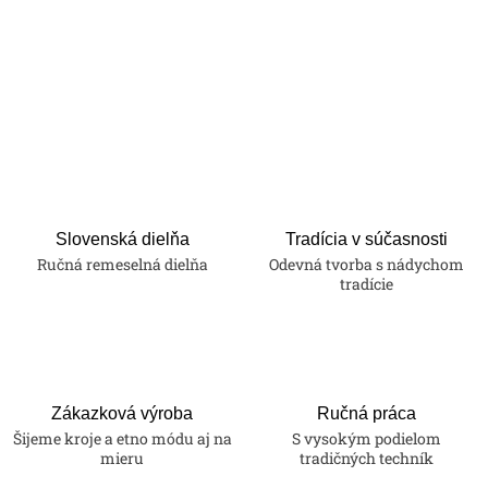
Slovenská dielňa
Tradícia v súčasnosti
Ručná remeselná dielňa
Odevná tvorba s nádychom
tradície
Zákazková výroba
Ručná práca
Šijeme kroje a etno módu aj na
S vysokým podielom
mieru
tradičných techník