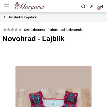
Prejsť
N
na
obsah
Brusliaky, Ľajblíky
K
Neohodnotené
Podrobnosti hodnotenia
Novohrad - Ľajblík