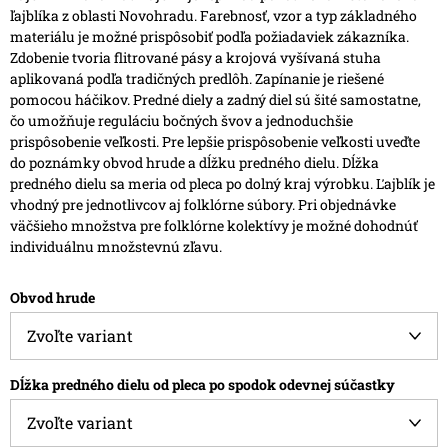
ľajblíka z oblasti Novohradu.
Farebnosť, vzor a typ základného
materiálu je možné prispôsobiť podľa požiadaviek zákazníka.
Zdobenie tvoria flitrované pásy a krojová vyšívaná stuha
aplikovaná podľa tradičných predlôh.
Zapínanie je riešené
pomocou háčikov. Predné diely a zadný diel sú šité samostatne,
čo umožňuje reguláciu bočných švov a jednoduchšie
prispôsobenie veľkosti.
Pre lepšie prispôsobenie veľkosti uveďte
do poznámky obvod hrude a dĺžku predného dielu. Dĺžka
predného dielu sa meria od pleca po dolný kraj výrobku.
Ľajblík je
vhodný pre jednotlivcov aj folklórne súbory. Pri objednávke
väčšieho množstva pre folklórne kolektívy je možné dohodnúť
individuálnu množstevnú zľavu.
Obvod hrude
Dĺžka predného dielu od pleca po spodok odevnej súčastky