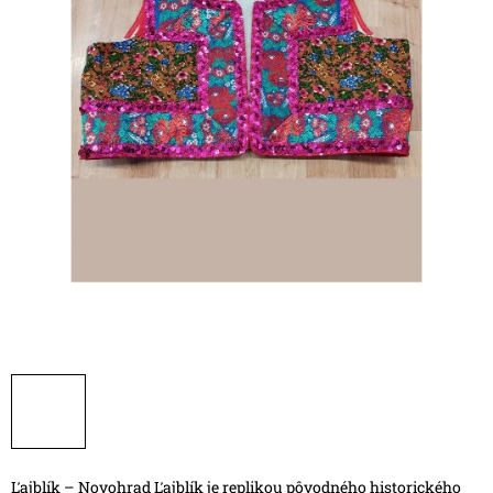
Ľajblík – Novohrad
Ľajblík je replikou pôvodného historického