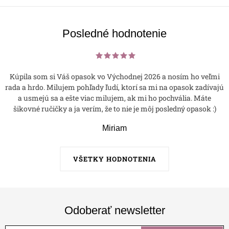
p
i
s
Posledné hodnotenie
u
Kúpila som si Váš opasok vo Východnej 2026 a nosím ho veľmi
rada a hrdo. Milujem pohľady ľudí, ktorí sa mi na opasok zadívajú
a usmejú sa a ešte viac milujem, ak mi ho pochvália. Máte
šikovné ručičky a ja verím, že to nie je môj posledný opasok :)
Miriam
VŠETKY HODNOTENIA
Odoberať newsletter