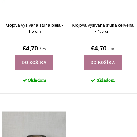
d
k
u
t
k
o
Krojová vyšívaná stuha biela -
Krojová vyšívaná stuha červená
t
4,5 cm
- 4,5 cm
v
o
€4,70
€4,70
/ m
/ m
v
DO KOŠÍKA
DO KOŠÍKA
Skladom
Skladom