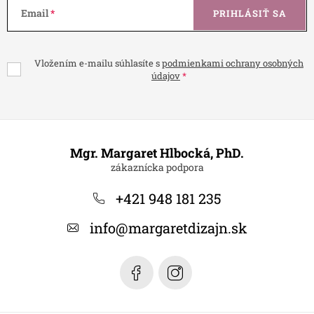
Email
PRIHLÁSIŤ SA
Vložením e-mailu súhlasíte s
podmienkami ochrany osobných
údajov
Z
á
Mgr. Margaret Hlbocká, PhD.
p
ä
+421 948 181 235
t
info
@
margaretdizajn.sk
i
e