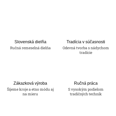
O
v
l
á
d
a
Slovenská dielňa
Tradícia v súčasnosti
Ručná remeselná dielňa
Odevná tvorba s nádychom
c
tradície
i
e
p
r
v
Zákazková výroba
Ručná práca
k
Šijeme kroje a etno módu aj
S vysokým podielom
na mieru
tradičných techník
y
v
ý