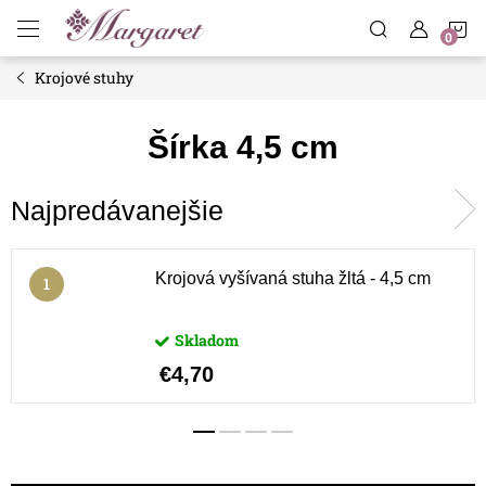
Prejsť
N
na
obsah
Krojové stuhy
K
Šírka 4,5 cm
Najpredávanejšie
Krojová vyšívaná stuha žltá - 4,5 cm
Skladom
€4,70