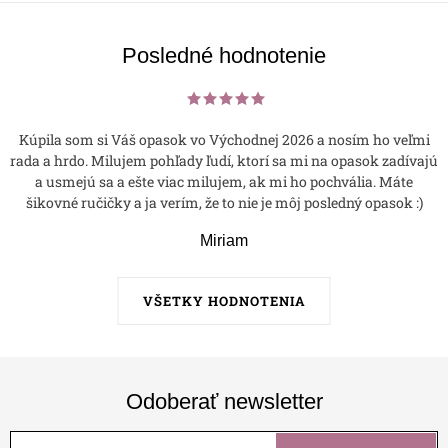
Posledné hodnotenie
Kúpila som si Váš opasok vo Východnej 2026 a nosím ho veľmi
rada a hrdo. Milujem pohľady ľudí, ktorí sa mi na opasok zadívajú
a usmejú sa a ešte viac milujem, ak mi ho pochvália. Máte
šikovné ručičky a ja verím, že to nie je môj posledný opasok :)
Miriam
VŠETKY HODNOTENIA
Odoberať newsletter