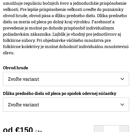
umožňuje reguláciu bočných švov a jednoduchšie prispôsobenie
veľkosti.
Pre lepšie prispôsobenie veľkosti uveďte do poznámky
obvod hrude, obvod pása a dĺžku predného dielu. Dĺžka predného
dielu sa meria od pleca po dolný kraj výrobku.
Farebnosť a
prevedenie je možné po dohode prispôsobiť individuálnym
požiadavkám zákazníka.
Ľajblík je vhodný pre jednotlivcov aj
folklórne súbory. Pri objednávke väčšieho množstva pre
folklórne kolektívy je možné dohodnúť individuálnu množstevnú
zľavu.
Obvod hrude
Dĺžka predného dielu od pleca po spodok odevnej súčastky
od
€150
/ ks