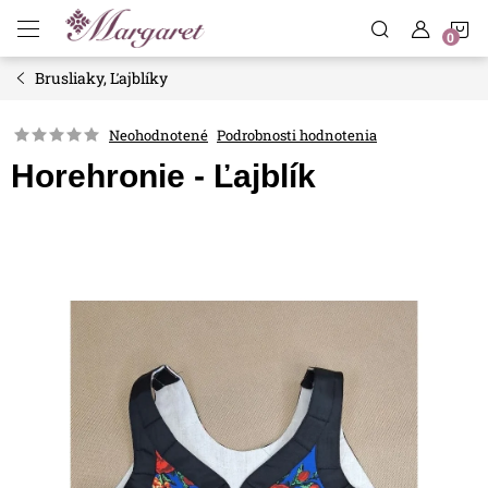
Prejsť
N
na
obsah
Brusliaky, Ľajblíky
K
Neohodnotené
Podrobnosti hodnotenia
Horehronie - Ľajblík