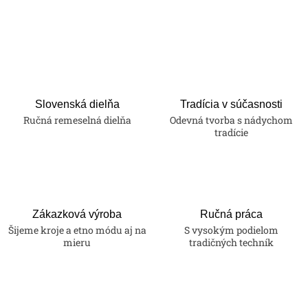
Slovenská dielňa
Tradícia v súčasnosti
Ručná remeselná dielňa
Odevná tvorba s nádychom
tradície
Zákazková výroba
Ručná práca
Šijeme kroje a etno módu aj na
S vysokým podielom
mieru
tradičných techník