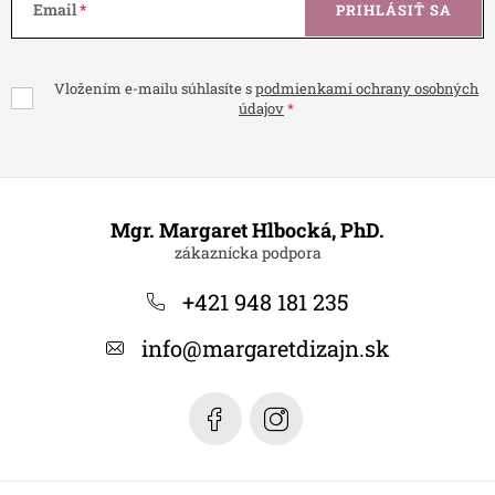
Email
PRIHLÁSIŤ SA
Vložením e-mailu súhlasíte s
podmienkami ochrany osobných
údajov
Z
á
Mgr. Margaret Hlbocká, PhD.
p
ä
+421 948 181 235
t
info
@
margaretdizajn.sk
i
e