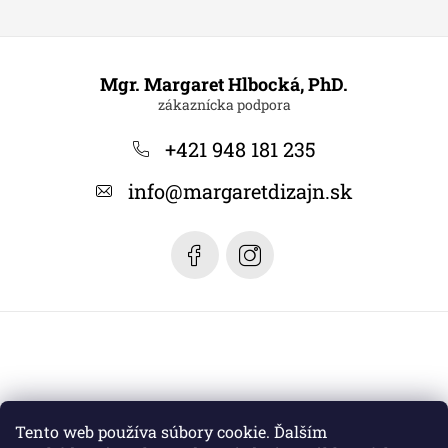
Z
á
Mgr. Margaret Hlbocká, PhD.
p
ä
+421 948 181 235
t
info
@
margaretdizajn.sk
i
e
Tento web používa súbory cookie. Ďalším