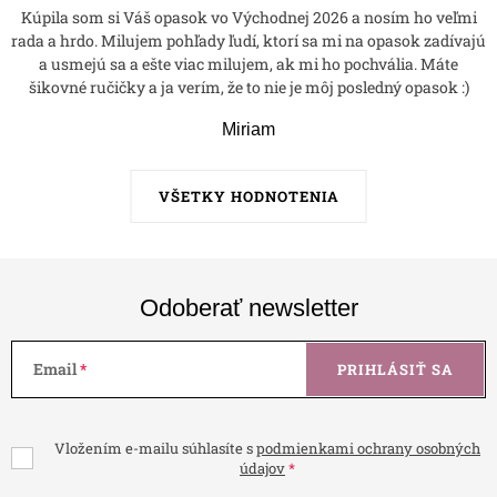
Kúpila som si Váš opasok vo Východnej 2026 a nosím ho veľmi
rada a hrdo. Milujem pohľady ľudí, ktorí sa mi na opasok zadívajú
a usmejú sa a ešte viac milujem, ak mi ho pochvália. Máte
šikovné ručičky a ja verím, že to nie je môj posledný opasok :)
Miriam
VŠETKY HODNOTENIA
Odoberať newsletter
Email
PRIHLÁSIŤ SA
Vložením e-mailu súhlasíte s
podmienkami ochrany osobných
údajov