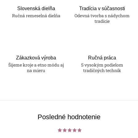
d
a
Slovenská dielňa
Tradícia v súčasnosti
Ručná remeselná dielňa
Odevná tvorba s nádychom
c
tradície
i
e
p
r
v
Zákazková výroba
Ručná práca
k
Šijeme kroje a etno módu aj
S vysokým podielom
na mieru
tradičných techník
y
v
ý
p
i
s
Posledné hodnotenie
u