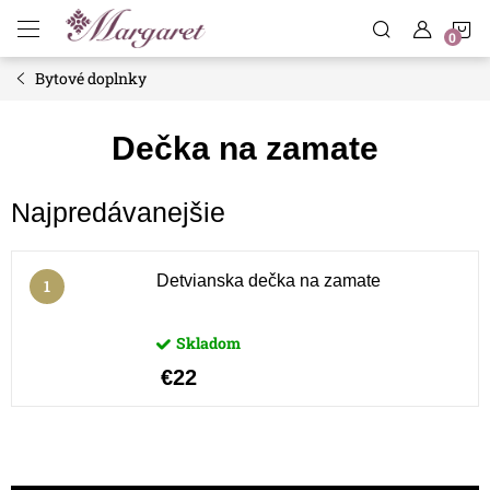
Prejsť
N
na
obsah
Bytové doplnky
K
Dečka na zamate
Najpredávanejšie
Detvianska dečka na zamate
Skladom
€22