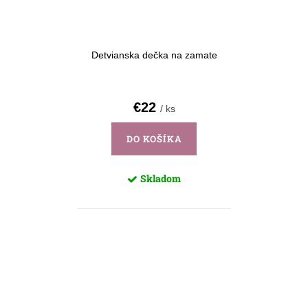
d
k
u
t
k
o
Detvianska dečka na zamate
t
v
o
€22
/ ks
v
DO KOŠÍKA
Skladom
O
v
l
á