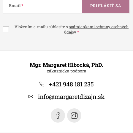
Email
PRIHLÁSIŤ SA
Vložením e-mailu súhlasíte s
podmienkami ochrany osobných
údajov
Z
á
Mgr. Margaret Hlbocká, PhD.
p
ä
+421 948 181 235
t
info
@
margaretdizajn.sk
i
e