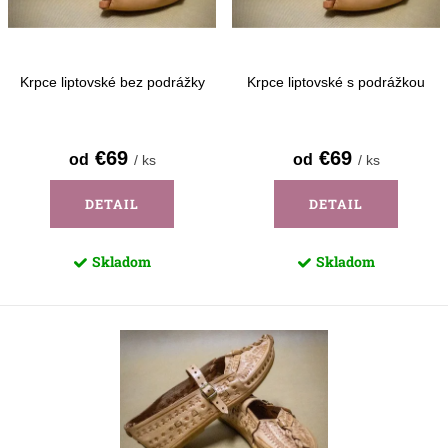
d
k
u
t
k
o
Krpce liptovské bez podrážky
Krpce liptovské s podrážkou
t
v
o
€69
€69
od
od
/ ks
/ ks
v
DETAIL
DETAIL
Skladom
Skladom