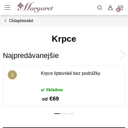
Prejsť
N
na
obsah
Chlapčenské
K
Krpce
Najpredávanejšie
Krpce liptovské bez podrážky
Skladom
€69
od