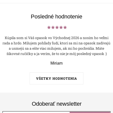
p
i
s
Posledné hodnotenie
u
Kúpila som si Váš opasok vo Východnej 2026 a nosím ho veľmi
rada a hrdo. Milujem pohľady ľudí, ktorí sa mi na opasok zadívajú
a usmejú sa a ešte viac milujem, ak mi ho pochvália. Máte
šikovné ručičky a ja verím, že to nie je môj posledný opasok :)
Miriam
VŠETKY HODNOTENIA
Odoberať newsletter