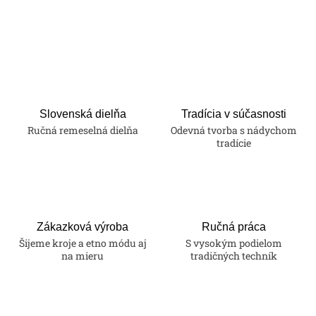
O
v
l
á
d
a
Slovenská dielňa
Tradícia v súčasnosti
Ručná remeselná dielňa
Odevná tvorba s nádychom
c
tradície
i
e
p
r
v
Zákazková výroba
Ručná práca
k
Šijeme kroje a etno módu aj
S vysokým podielom
na mieru
tradičných techník
y
v
ý