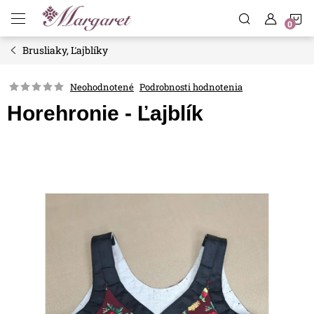
Prejsť
N
na
obsah
Brusliaky, Ľajblíky
K
Neohodnotené
Podrobnosti hodnotenia
Horehronie - Ľajblík