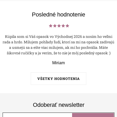
Posledné hodnotenie
Kúpila som si Váš opasok vo Východnej 2026 a nosím ho veľmi
rada a hrdo. Milujem pohľady ľudí, ktorí sa mi na opasok zadívajú
a usmejú sa a ešte viac milujem, ak mi ho pochvália. Máte
šikovné ručičky a ja verím, že to nie je môj posledný opasok :)
Miriam
VŠETKY HODNOTENIA
Odoberať newsletter