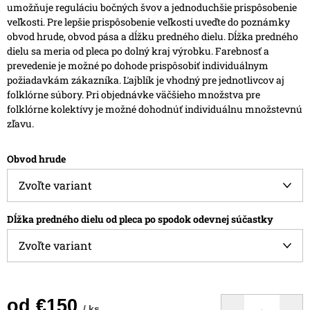
umožňuje reguláciu bočných švov a jednoduchšie prispôsobenie
veľkosti.
Pre lepšie prispôsobenie veľkosti uveďte do poznámky
obvod hrude, obvod pása a dĺžku predného dielu. Dĺžka predného
dielu sa meria od pleca po dolný kraj výrobku.
Farebnosť a
prevedenie je možné po dohode prispôsobiť individuálnym
požiadavkám zákazníka.
Ľajblík je vhodný pre jednotlivcov aj
folklórne súbory. Pri objednávke väčšieho množstva pre
folklórne kolektívy je možné dohodnúť individuálnu množstevnú
zľavu.
Obvod hrude
Dĺžka predného dielu od pleca po spodok odevnej súčastky
od
€150
/ ks