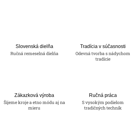
Slovenská dielňa
Tradícia v súčasnosti
Ručná remeselná dielňa
Odevná tvorba s nádychom
tradície
Zákazková výroba
Ručná práca
Šijeme kroje a etno módu aj na
S vysokým podielom
mieru
tradičných techník