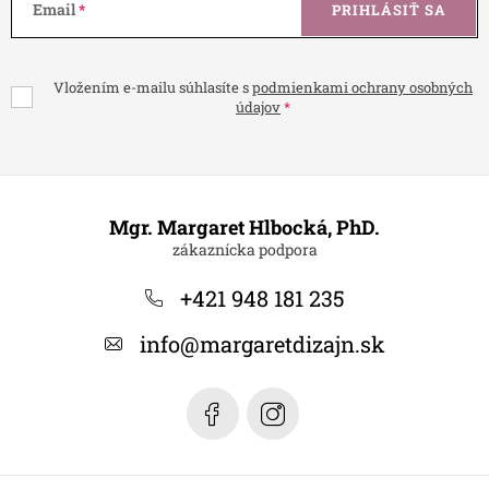
Email
PRIHLÁSIŤ SA
Vložením e-mailu súhlasíte s
podmienkami ochrany osobných
údajov
Z
á
Mgr. Margaret Hlbocká, PhD.
p
ä
+421 948 181 235
t
info
@
margaretdizajn.sk
i
e