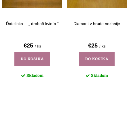
d
k
u
t
k
o
Ďatelinka – ,, drobnô kvieťa “
Diamant v hrude nezhnije
t
v
o
€25
€25
/ ks
/ ks
v
DO KOŠÍKA
DO KOŠÍKA
Skladom
Skladom
O
v
l
á