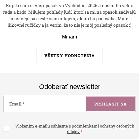
Kúpila som si Váš opasok vo Východnej 2026 a nosím ho veľmi
rada a hrdo. Milujem pohľady ľudí, ktorí sa mi na opasok zadívajú
a usmejú sa a ešte viac milujem, ak mi ho pochvália. Máte
šikovné ručičky a ja verím, že to nie je môj posledný opasok :)
Miriam
VŠETKY HODNOTENIA
Odoberať newsletter
Email
PRIHLÁSIŤ SA
Vložením e-mailu súhlasíte s
podmienkami ochrany osobných
údajov