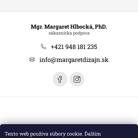
Z
á
Mgr. Margaret Hlbocká, PhD.
p
ä
+421 948 181 235
t
info
@
margaretdizajn.sk
i
e
Tento web používa súbory cookie. Ďalším