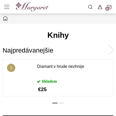
Prejsť
N
na
obsah
Domov
K
Knihy
Najpredávanejšie
Diamant v hrude nezhnije
Skladom
€25