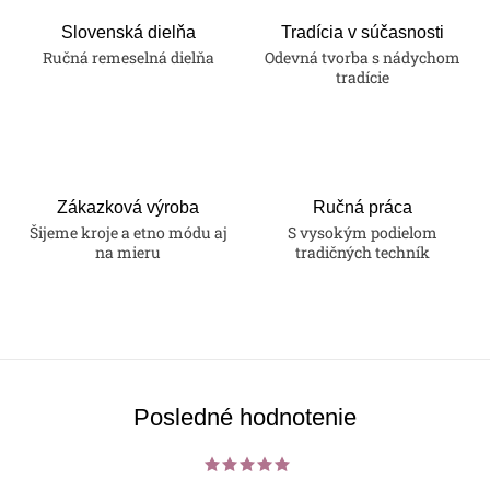
d
a
Slovenská dielňa
Tradícia v súčasnosti
Ručná remeselná dielňa
Odevná tvorba s nádychom
c
tradície
i
e
p
r
v
Zákazková výroba
Ručná práca
k
Šijeme kroje a etno módu aj
S vysokým podielom
na mieru
tradičných techník
y
v
ý
p
i
s
Posledné hodnotenie
u