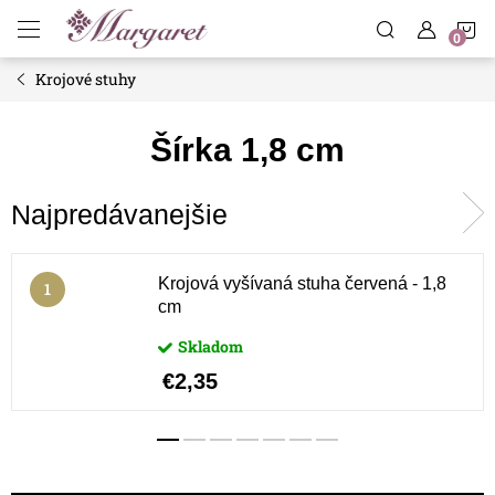
Prejsť
N
na
obsah
Krojové stuhy
K
Šírka 1,8 cm
Najpredávanejšie
Krojová vyšívaná stuha červená - 1,8
cm
Skladom
€2,35