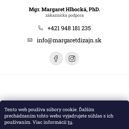
Z
á
Mgr. Margaret Hlbocká, PhD.
p
ä
+421 948 181 235
t
info
@
margaretdizajn.sk
i
e
Tento web používa súbory cookie. Ďalším
prechádzaním tohto webu vyjadrujete súhlas s ich
používaním. Viac informácií
tu
.