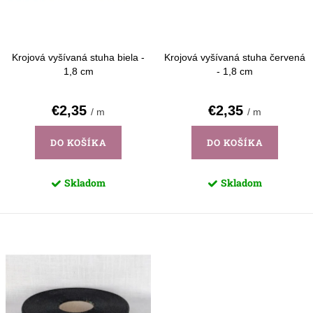
d
k
u
t
k
o
Krojová vyšívaná stuha biela -
Krojová vyšívaná stuha červená
t
1,8 cm
- 1,8 cm
v
o
€2,35
€2,35
/ m
/ m
v
DO KOŠÍKA
DO KOŠÍKA
Skladom
Skladom