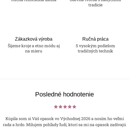
c
tradície
i
e
p
r
v
Zákazková výroba
Ručná práca
k
Šijeme kroje a etno módu aj
S vysokým podielom
na mieru
tradičných techník
y
v
ý
p
i
s
Posledné hodnotenie
u
Kúpila som si Váš opasok vo Východnej 2026 a nosím ho veľmi
rada a hrdo. Milujem pohľady ľudí, ktorí sa mi na opasok zadívajú