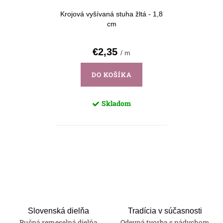
Krojová vyšívaná stuha žltá - 1,8
cm
€2,35
/ m
DO KOŠÍKA
Skladom
O
v
l
á
d
a
Slovenská dielňa
Tradícia v súčasnosti
Ručná remeselná dielňa
Odevná tvorba s nádychom