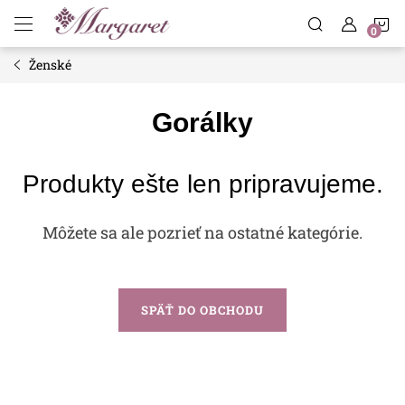
Prejsť
N
na
obsah
Ženské
K
Gorálky
Produkty ešte len pripravujeme.
Môžete sa ale pozrieť na ostatné kategórie.
SPÄŤ DO OBCHODU