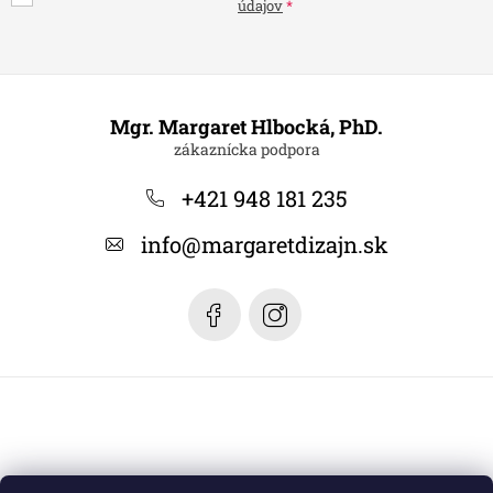
údajov
Z
á
Mgr. Margaret Hlbocká, PhD.
p
ä
+421 948 181 235
t
info
@
margaretdizajn.sk
i
e