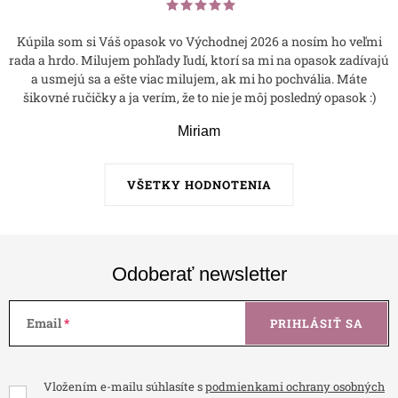
Kúpila som si Váš opasok vo Východnej 2026 a nosím ho veľmi
rada a hrdo. Milujem pohľady ľudí, ktorí sa mi na opasok zadívajú
a usmejú sa a ešte viac milujem, ak mi ho pochvália. Máte
šikovné ručičky a ja verím, že to nie je môj posledný opasok :)
Miriam
VŠETKY HODNOTENIA
Odoberať newsletter
Email
PRIHLÁSIŤ SA
Vložením e-mailu súhlasíte s
podmienkami ochrany osobných