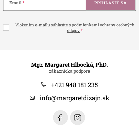
Email
PRIHLÁSIŤ SA
Vložením e-mailu súhlasíte s
podmienkami ochrany osobných
údajov
Z
á
Mgr. Margaret Hlbocká, PhD.
p
ä
+421 948 181 235
t
info
@
margaretdizajn.sk
i
e