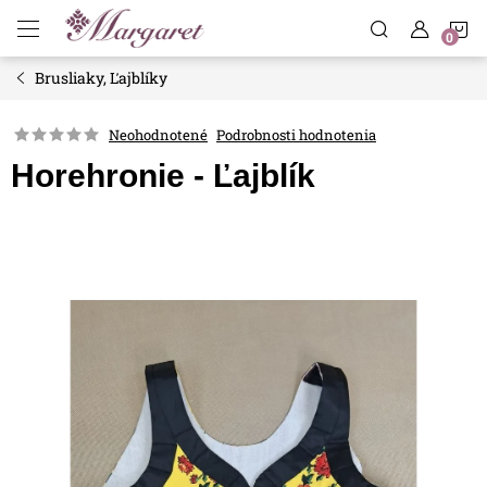
Prejsť
N
na
obsah
Brusliaky, Ľajblíky
K
Neohodnotené
Podrobnosti hodnotenia
Horehronie - Ľajblík