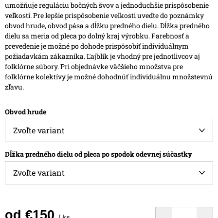
umožňuje reguláciu bočných švov a jednoduchšie prispôsobenie
veľkosti.
Pre lepšie prispôsobenie veľkosti uveďte do poznámky
obvod hrude, obvod pása a dĺžku predného dielu. Dĺžka predného
dielu sa meria od pleca po dolný kraj výrobku.
Farebnosť a
prevedenie je možné po dohode prispôsobiť individuálnym
požiadavkám zákazníka.
Ľajblík je vhodný pre jednotlivcov aj
folklórne súbory. Pri objednávke väčšieho množstva pre
folklórne kolektívy je možné dohodnúť individuálnu množstevnú
zľavu.
Obvod hrude
Dĺžka predného dielu od pleca po spodok odevnej súčastky
od
€150
/ ks