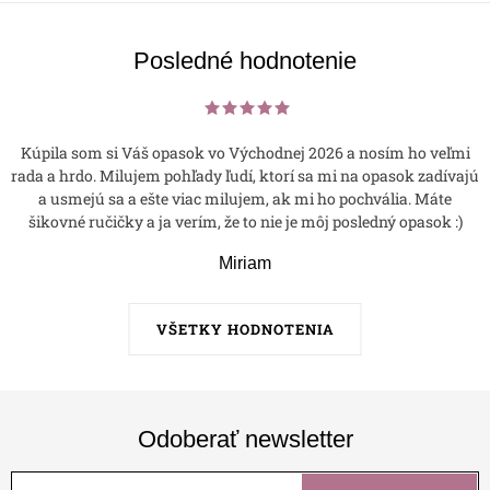
Posledné hodnotenie
Kúpila som si Váš opasok vo Východnej 2026 a nosím ho veľmi
rada a hrdo. Milujem pohľady ľudí, ktorí sa mi na opasok zadívajú
a usmejú sa a ešte viac milujem, ak mi ho pochvália. Máte
šikovné ručičky a ja verím, že to nie je môj posledný opasok :)
Miriam
VŠETKY HODNOTENIA
Odoberať newsletter