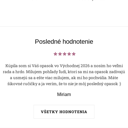
Posledné hodnotenie
Kúpila som si Váš opasok vo Východnej 2026 a nosím ho veľmi
rada a hrdo. Milujem pohľady ľudí, ktorí sa mi na opasok zadívajú
a usmejú sa a ešte viac milujem, ak mi ho pochvália. Máte
šikovné ručičky a ja verím, že to nie je môj posledný opasok :)
Miriam
VŠETKY HODNOTENIA