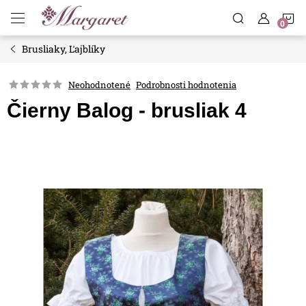
Prejsť
N
na
obsah
Brusliaky, Ľajblíky
K
Neohodnotené
Podrobnosti hodnotenia
Čierny Balog - brusliak 4