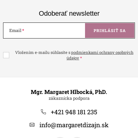
Odoberať newsletter
Email
PRIHLÁSIŤ SA
Vložením e-mailu súhlasíte s
podmienkami ochrany osobných
údajov
Z
á
Mgr. Margaret Hlbocká, PhD.
p
ä
+421 948 181 235
t
info
@
margaretdizajn.sk
i