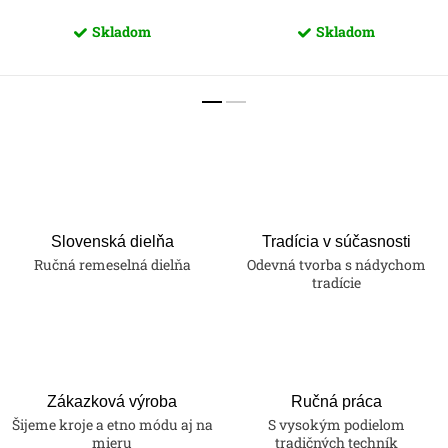
Skladom
Skladom
Slovenská dielňa
Tradícia v súčasnosti
Ručná remeselná dielňa
Odevná tvorba s nádychom
tradície
Zákazková výroba
Ručná práca
Šijeme kroje a etno módu aj na
S vysokým podielom
mieru
tradičných techník