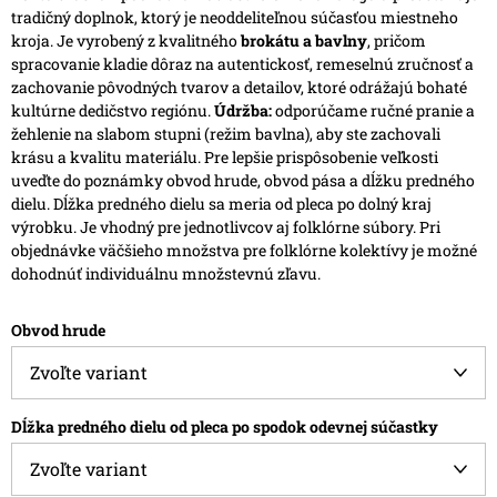
tradičný doplnok, ktorý je neoddeliteľnou súčasťou miestneho
kroja. Je vyrobený z kvalitného
brokátu a bavlny
, pričom
spracovanie kladie dôraz na autentickosť, remeselnú zručnosť a
zachovanie pôvodných tvarov a detailov, ktoré odrážajú bohaté
kultúrne dedičstvo regiónu.
Údržba:
odporúčame ručné pranie a
žehlenie na slabom stupni (režim bavlna), aby ste zachovali
krásu a kvalitu materiálu.
Pre lepšie prispôsobenie veľkosti
uveďte do poznámky obvod hrude, obvod pása a dĺžku predného
dielu. Dĺžka predného dielu sa meria od pleca po dolný kraj
výrobku.
Je vhodný pre jednotlivcov aj folklórne súbory. Pri
objednávke väčšieho množstva pre folklórne kolektívy je možné
dohodnúť individuálnu množstevnú zľavu.
Obvod hrude
Dĺžka predného dielu od pleca po spodok odevnej súčastky