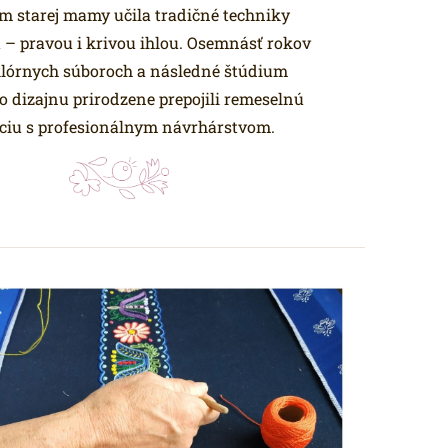
m starej mamy učila tradičné techniky
 – pravou i krivou ihlou. Osemnásť rokov
klórnych súboroch a následné štúdium
 dizajnu prirodzene prepojili remeselnú
íciu s profesionálnym návrhárstvom.