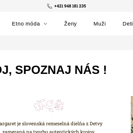
+421 948 181 235
Etno móda
Ženy
Muži
Det
J, SPOZNAJ NÁS !
rgaret je slovenská remeselná dielňa z Detvy
zameraná na tvorbu autentických krojov,