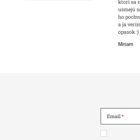
ktorí sa 
usmejú sa
ho pochvá
a ja verí
opasok :)
Miriam
Email