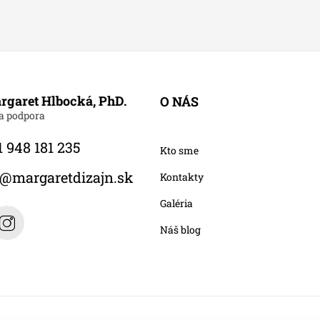
rgaret Hlbocká, PhD.
O NÁS
 948 181 235
Kto sme
@
margaretdizajn.sk
Kontakty
Galéria
Náš blog