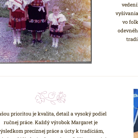
vedení
vyšívania
vo fol
odevného
trad
šou prioritou je kvalita, detail a vysoký podiel
ručnej práce. Každý výrobok Margaret je
ýsledkom precíznej práce a úcty k tradíciám,