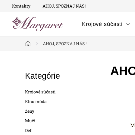
Prejsť
Kontakty
AHOJ, SPOZNAJ NÁS !
na
obsah
Krojové súčasti
AHOJ, SPOZNAJ NÁS !
Domov
B
AHO
Preskočiť
Kategórie
o
kategórie
č
Krojové súčasti
n
Etno móda
Ženy
ý
Muži
p
Ma
Deti