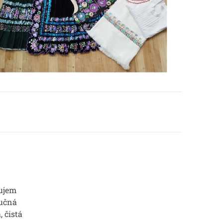
ujem
Ručná
, čistá