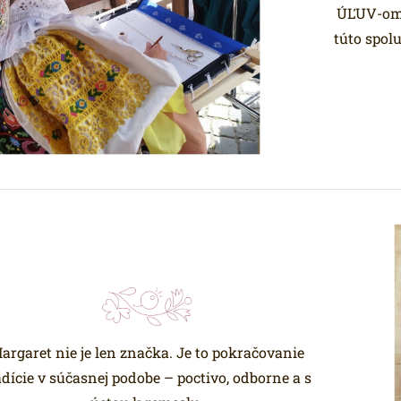
ÚĽUV-om,
túto spol
argaret nie je len značka. Je to pokračovanie
adície v súčasnej podobe – poctivo, odborne a s