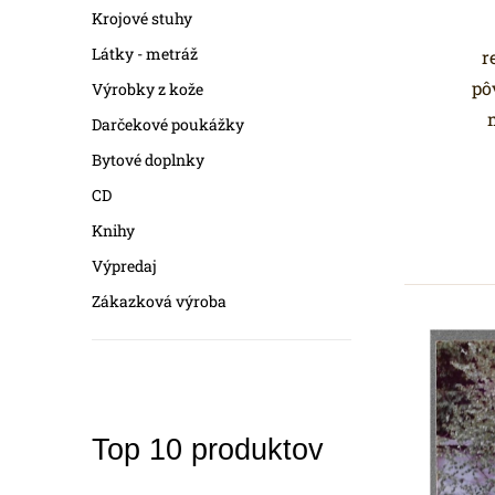
a
Krojové stuhy
n
Látky - metráž
r
pô
Výrobky z kože
e
Darčekové poukážky
l
Bytové doplnky
CD
Knihy
Výpredaj
Zákazková výroba
Top 10 produktov