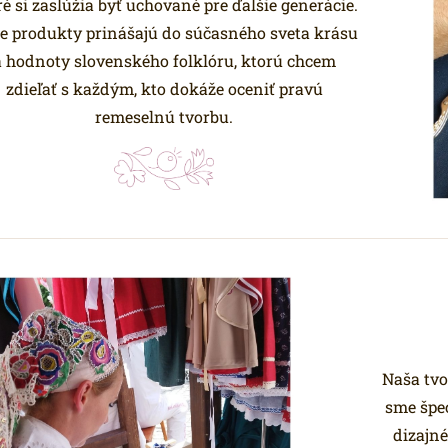
ré si zaslúžia byť uchované pre ďalšie generácie.
e produkty prinášajú do súčasného sveta krásu
a hodnoty slovenského folklóru, ktorú chcem
zdieľať s každým, kto dokáže oceniť pravú
remeselnú tvorbu.
Naša tvo
sme špe
dizajné