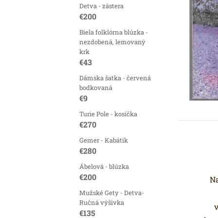
Detva - zástera
€200
Biela folklórna blúzka -
nezdobená, lemovaný
krk
€43
Dámska šatka - červená
bodkovaná
€9
Turie Pole - kosička
€270
Gemer - Kabátik
€280
Ábelová - blúzka
€200
Na
Mužské Gety - Detva-
Ručná výšivka
v
€135