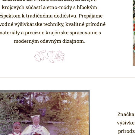
krojových súčastí a etno-módy s hlbokým
ešpektom k tradičnému dedičstvu. Prepájame
vodné výšivkárske techniky, kvalitné prírodné
materiály a precízne krajčírske spracovanie s
moderným odevným dizajnom.
Značka 
výšivke.
prirodz