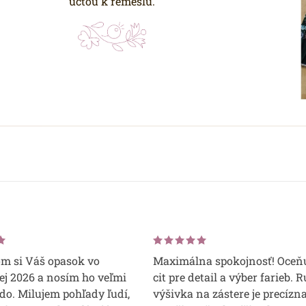
úctou k remeslu.
om si Váš opasok vo
Maximálna spokojnosť! Oceň
j 2026 a nosím ho veľmi
cit pre detail a výber farieb. 
do. Milujem pohľady ľudí,
výšivka na zástere je precízna