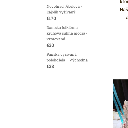
kto
Novohrad, Ábelová -
Naš
Ľajblík vyšívaný
€170
Dámska folklórna
kruhová sukňa modrá -
vzorovaná
€30
Pánska vyšívaná
polokošeľa – Východná
€38