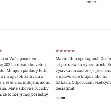
mieru
om si Váš opasok vo
Maximálna spokojnosť! Oceň
j 2026 a nosím ho veľmi
cit pre detail a výber farieb. 
do. Milujem pohľady ľudí,
výšivka na zástere je precízna
mi na opasok zadívajú a
a naživo ešte krajšia ako na
 a ešte viac milujem, ak mi
fotkách. Odporúčam všetkým
lia. Máte šikovné ručičky
desiatimi!
m, že to nie je môj posledný
Ivana