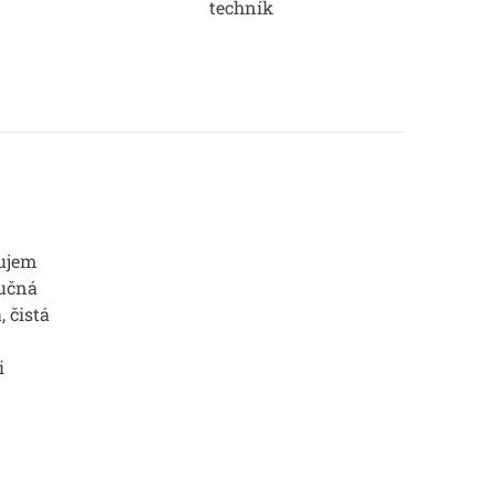
techník
ujem
Ručná
, čistá
i