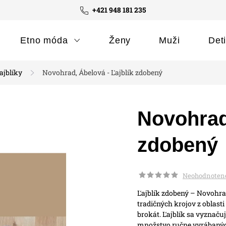
+421 948 181 235
Etno móda
Ženy
Muži
Det
ajblíky
Novohrad, Ábelová - Ľajblík zdobený
Novohrad,
zdobený
Neohodnoten
Ľajblík zdobený – Novohra
tradičných krojov z oblas
brokát.
Ľajblík sa vyznaču
množstvo ručne vyrábaných 