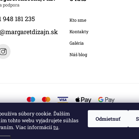
 948 181 235
Kto sme
@
margaretdizajn.sk
Kontakty
Galéria
Náš blog
používa súbory cookie. Ďalším
Odmietnuť
S
ím tohto webu vyjadrujete súhlas
vaním. Viac informácií
tu
.
é.