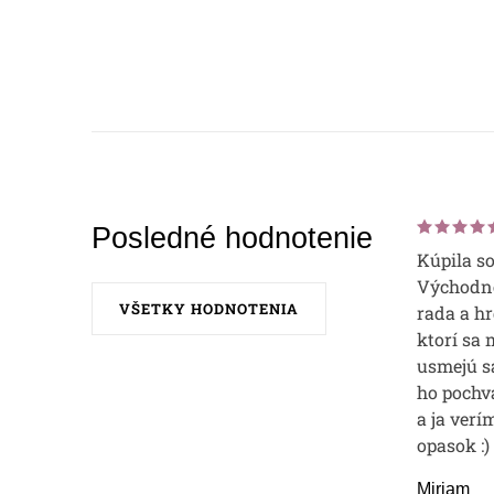
Posledné hodnotenie
Kúpila s
Východne
VŠETKY HODNOTENIA
rada a hr
ktorí sa 
usmejú sa
ho pochvá
a ja verí
opasok :)
Miriam