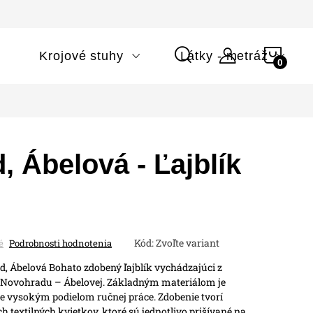
NÁK
i
Krojové stuhy
Látky - metráž
KOŠÍ
 Ábelová - Ľajblík
Kód:
Zvoľte variant
é
Podrobnosti hodnotenia
d, Ábelová
Bohato zdobený ľajblík vychádzajúci z
ti Novohradu – Ábelovej. Základným materiálom je
je vysokým podielom ručnej práce. Zdobenie tvorí
textilných kvietkov, ktoré sú jednotlivo prišívané na