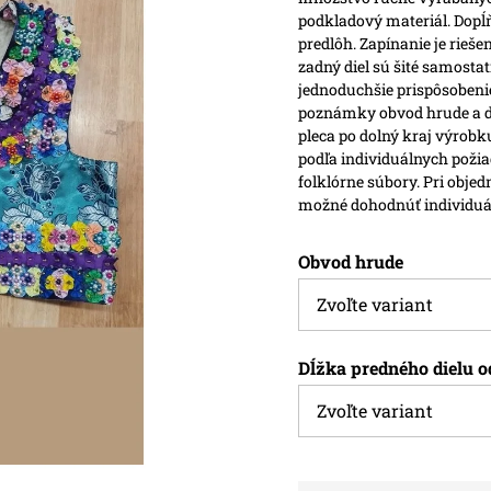
podkladový materiál. Dopĺň
predlôh.
Zapínanie je rieše
zadný diel sú šité samosta
jednoduchšie prispôsobenie
poznámky obvod hrude a dĺ
pleca po dolný kraj výrobk
podľa individuálnych poži
folklórne súbory. Pri obje
možné dohodnúť individuá
Obvod hrude
Dĺžka predného dielu o