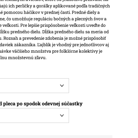
ajú ich perličky a gorálky aplikované podľa tradičných
né pomocou háčikov v prednej časti. Predné diely a
tne, čo umožňuje reguláciu bočných a plecných švov a
 veľkosti.
Pre lepšie prispôsobenie veľkosti uveďte do
žku predného dielu. Dĺžka predného dielu sa meria od
u.
Rozsah a prevedenie zdobenia je možné prispôsobiť
adaviek zákazníka.
Ľajblík je vhodný pre jednotlivcov aj
dnávke väčšieho množstva pre folklórne kolektívy je
lnu množstevnú zľavu.
d pleca po spodok odevnej súčastky