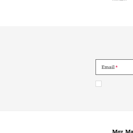
Email
Z
á
Mgr. Ma