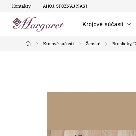
Prejsť
Kontakty
AHOJ, SPOZNAJ NÁS !
na
obsah
Krojové súčasti
Krojové súčasti
Ženské
Brusliaky, Ľ
Domov