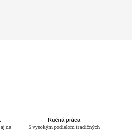
a
Ručná práca
 aj na
S vysokým podielom tradičných