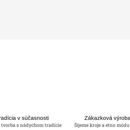
radícia v súčasnosti
Zákazková výrob
tvorba s nádychom tradície
Šijeme kroje a etno módu