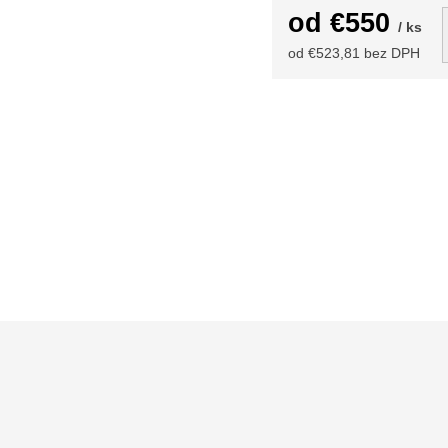
od
€550
/ ks
od
€523,81
bez DPH
Jednotková
cena: