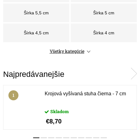
Šírka 5,5 cm
Šírka 5 cm
Šírka 4,5 cm
Šírka 4 cm
Všetky kategórie
Šírka 3,5 cm
Šírka 3 cm
Najpredávanejšie
Šírka 2,5 cm
Šírka 2 cm
Šírka 1,8 cm
Šírka 1,6 cm
Krojová vyšívaná stuha čierna - 7 cm
Skladom
Šírka 1,5 cm
Šírka 1,3 cm
€8,70
Šírka 1,2 cm
Šírka 1 cm