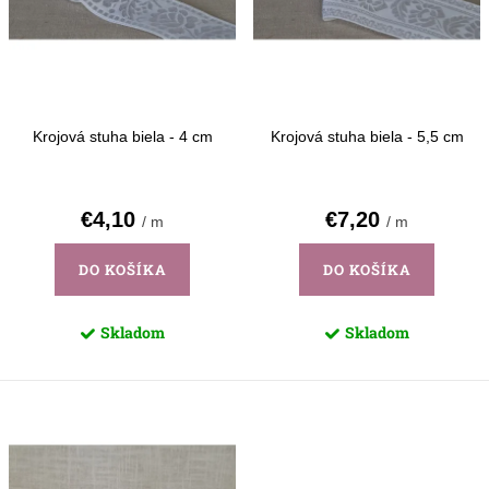
o
u
d
k
u
t
k
o
Krojová stuha biela - 4 cm
Krojová stuha biela - 5,5 cm
t
v
o
€4,10
€7,20
/ m
/ m
v
DO KOŠÍKA
DO KOŠÍKA
Skladom
Skladom