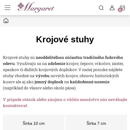
Prejsť
N
na
obsah
Domov
K
Krojové stuhy
Krojové stuhy sú
neoddeliteľnou súčasťou tradičného ľudového
odevu
. Využívajú sa na
zdobenie
krojov, čepcov, vrkočov, záster,
opaskov či ďalších krojových doplnkov. V našej ponuke nájdete
stuhy vhodné na
výrobu
nových krojov, obnovu historických
kusov ale aj ako
jemný doplnok
na
každodenné nosenie
(napríklad do vlasov alebo okolo pása).
V prípade otázok alebo záujmu o väčšie množstvo nás neváhajte
kontaktovať.
Šírka 10 cm
Šírka 7 cm