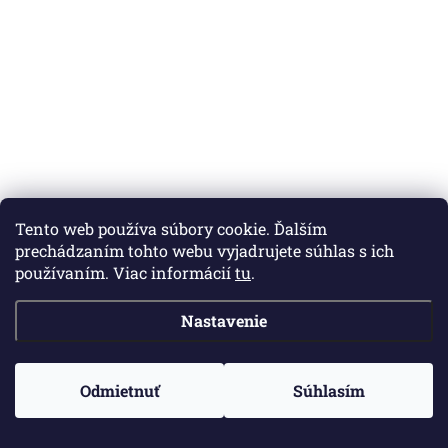
Tento web používa súbory cookie. Ďalším
prechádzaním tohto webu vyjadrujete súhlas s ich
používaním. Viac informácií
tu
.
Nastavenie
Krojová vyšívaná stuha modrá -
Krojová vyšívaná stuha modrá -
10 cm
3,5 cm
Odmietnuť
Súhlasím
€11,70
€3,65
/ m
/ m