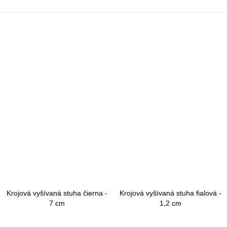
Krojová vyšívaná stuha čierna -
Krojová vyšívaná stuha fialová -
7 cm
1,2 cm