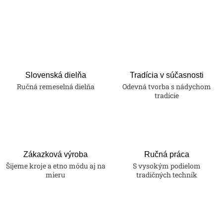
Slovenská dielňa
Tradícia v súčasnosti
Ručná remeselná dielňa
Odevná tvorba s nádychom
tradície
Zákazková výroba
Ručná práca
Šijeme kroje a etno módu aj na
S vysokým podielom
mieru
tradičných techník