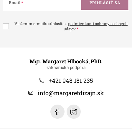
Email
PRIHLÁSIŤ SA
Vložením e-mailu súhlasíte s
podmienkami ochrany osobných
údajov
Z
á
Mgr. Margaret Hlbocká, PhD.
p
ä
+421 948 181 235
t
info
@
margaretdizajn.sk
i
e