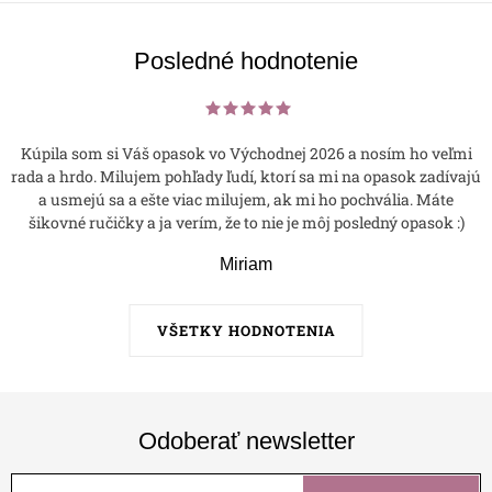
Posledné hodnotenie
Kúpila som si Váš opasok vo Východnej 2026 a nosím ho veľmi
rada a hrdo. Milujem pohľady ľudí, ktorí sa mi na opasok zadívajú
a usmejú sa a ešte viac milujem, ak mi ho pochvália. Máte
šikovné ručičky a ja verím, že to nie je môj posledný opasok :)
Miriam
VŠETKY HODNOTENIA
Odoberať newsletter