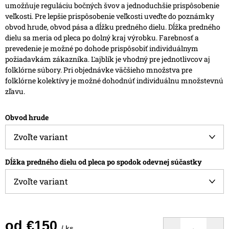
umožňuje reguláciu bočných švov a jednoduchšie prispôsobenie
veľkosti.
Pre lepšie prispôsobenie veľkosti uveďte do poznámky
obvod hrude, obvod pása a dĺžku predného dielu. Dĺžka predného
dielu sa meria od pleca po dolný kraj výrobku.
Farebnosť a
prevedenie je možné po dohode prispôsobiť individuálnym
požiadavkám zákazníka.
Ľajblík je vhodný pre jednotlivcov aj
folklórne súbory. Pri objednávke väčšieho množstva pre
folklórne kolektívy je možné dohodnúť individuálnu množstevnú
zľavu.
Obvod hrude
Dĺžka predného dielu od pleca po spodok odevnej súčastky
od
€150
/ ks