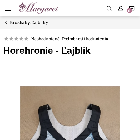
Prejsť
N
na
obsah
Brusliaky, Ľajblíky
K
Neohodnotené
Podrobnosti hodnotenia
Horehronie - Ľajblík