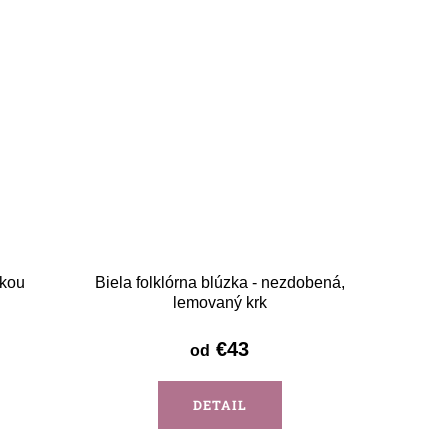
žkou
Biela folklórna blúzka - nezdobená,
lemovaný krk
€43
od
DETAIL