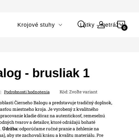
NÁK
i
Krojové stuhy
Látky - metráž
KOŠÍ
log - brusliak 1
Kód:
Zvoľte variant
é
Podrobnosti hodnotenia
oblasti Čierneho Balogu a predstavuje tradičný doplnok,
časťou miestneho kroja. Je vyrobený z kvalitného
spracovanie kladie dôraz na autentickosť, remeselnú
dných tvarov a detailov, ktoré odrážajú bohaté
.
Údržba:
odporúčame ručné pranie a žehlenie na
a), aby ste zachovali krásu a kvalitu materiálu.
Pre