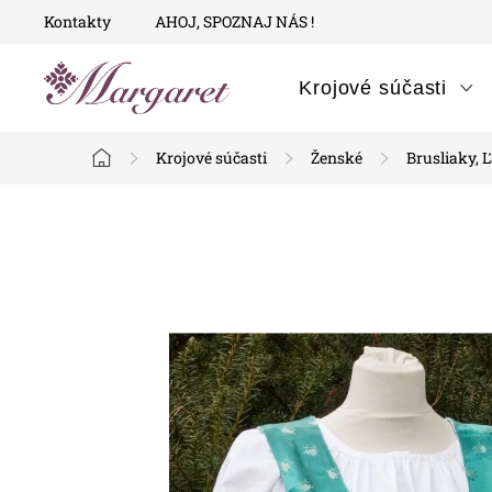
Prejsť
Kontakty
AHOJ, SPOZNAJ NÁS !
na
obsah
Krojové súčasti
Krojové súčasti
Ženské
Brusliaky, Ľ
Domov