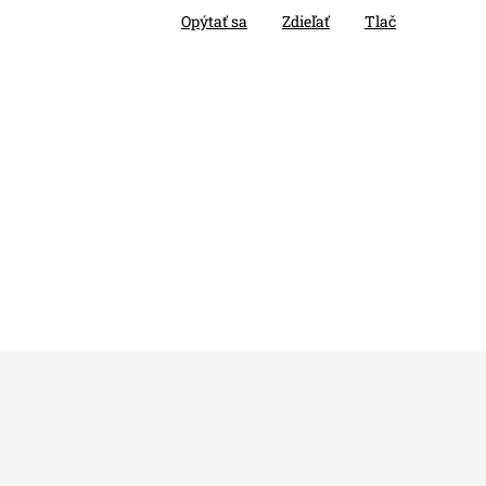
Opýtať sa
Zdieľať
Tlač