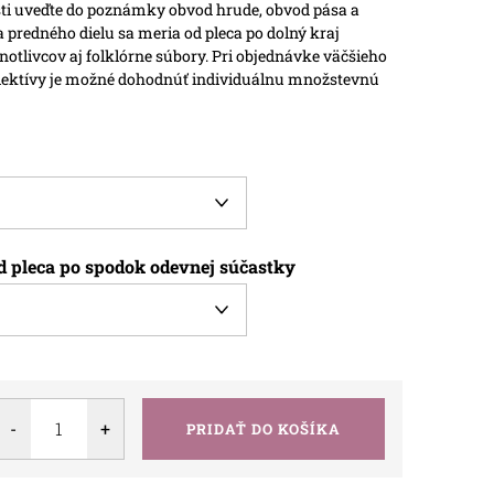
osti uveďte do poznámky obvod hrude, obvod pása a
a predného dielu sa meria od pleca po dolný kraj
notlivcov aj folklórne súbory. Pri objednávke väčšieho
lektívy je možné dohodnúť individuálnu množstevnú
d pleca po spodok odevnej súčastky
PRIDAŤ DO KOŠÍKA