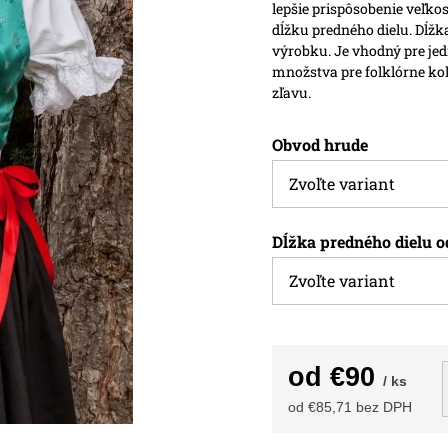
lepšie prispôsobenie veľk
dĺžku predného dielu. Dĺžk
výrobku.
Je vhodný pre jed
množstva pre folklórne ko
zľavu.
Obvod hrude
Dĺžka predného dielu o
od
€90
/ ks
od
€85,71
bez DPH
Jednotková