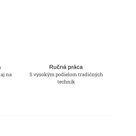
a
Ručná práca
 aj na
S vysokým podielom tradičných
techník