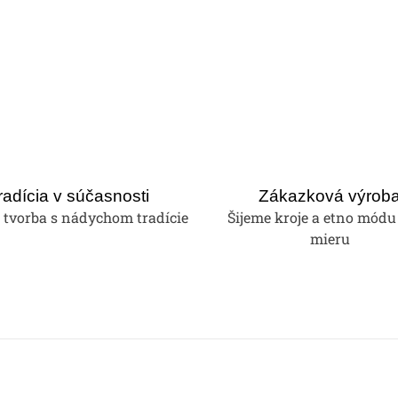
radícia v súčasnosti
Zákazková výrob
tvorba s nádychom tradície
Šijeme kroje a etno módu
mieru