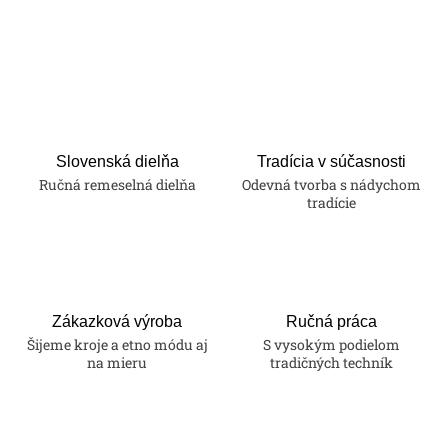
O
v
l
á
d
a
Slovenská dielňa
Tradícia v súčasnosti
Ručná remeselná dielňa
Odevná tvorba s nádychom
c
tradície
i
e
p
r
v
Zákazková výroba
Ručná práca
k
Šijeme kroje a etno módu aj
S vysokým podielom
na mieru
tradičných techník
y
v
ý