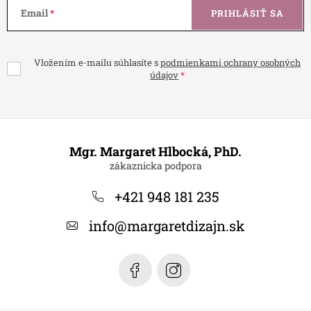
Email
PRIHLÁSIŤ SA
Vložením e-mailu súhlasíte s
podmienkami ochrany osobných
údajov
Z
á
Mgr. Margaret Hlbocká, PhD.
p
ä
+421 948 181 235
t
info
@
margaretdizajn.sk
i
e