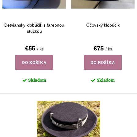
d
k
u
t
k
o
Detviansky klobúčik s farebnou
Očovský klobúčik
t
stužkou
v
o
€55
€75
/ ks
/ ks
v
DO KOŠÍKA
DO KOŠÍKA
Skladom
Skladom