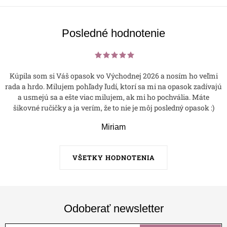
p
i
s
Posledné hodnotenie
u
Kúpila som si Váš opasok vo Východnej 2026 a nosím ho veľmi
rada a hrdo. Milujem pohľady ľudí, ktorí sa mi na opasok zadívajú
a usmejú sa a ešte viac milujem, ak mi ho pochvália. Máte
šikovné ručičky a ja verím, že to nie je môj posledný opasok :)
Miriam
VŠETKY HODNOTENIA
Odoberať newsletter