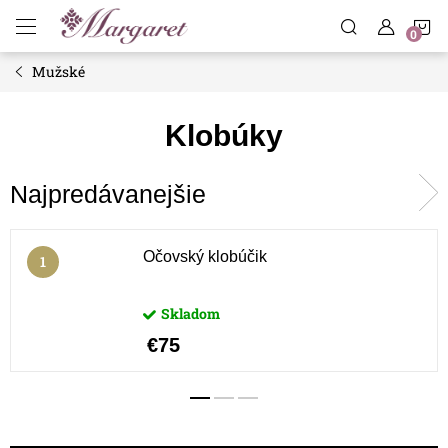
Prejsť
N
na
obsah
Mužské
K
Klobúky
Najpredávanejšie
Očovský klobúčik
Skladom
€75