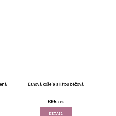
lená
Ľanová košeľa s lištou béžová
€95
/ ks
DETAIL