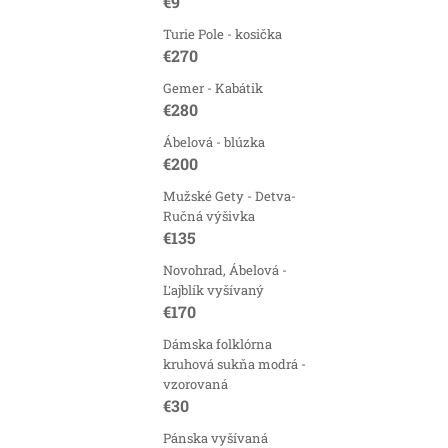
€9
Turie Pole - kosička
€270
Gemer - Kabátik
€280
Ábelová - blúzka
€200
Mužské Gety - Detva-
Ručná výšivka
€135
Novohrad, Ábelová -
Ľajblík vyšívaný
€170
Dámska folklórna
kruhová sukňa modrá -
vzorovaná
€30
Pánska vyšívaná