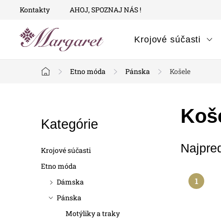
Prejsť
Kontakty
AHOJ, SPOZNAJ NÁS !
na
obsah
Krojové súčasti
Etno móda
Pánska
Košele
Domov
B
Koš
Preskočiť
Kategórie
o
kategórie
Najpre
č
Krojové súčasti
n
Etno móda
Dámska
ý
Pánska
p
Motýliky a traky