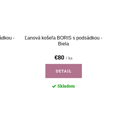
ádkou -
Ľanová košeľa BORIS s podsádkou -
Biela
€80
/ ks
DETAIL
Skladom