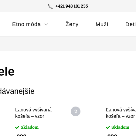
+421 948 181 235
Etno móda
Ženy
Muži
Det
ele
dávanejšie
Ľanová vyšívaná
Ľanová vyšív
košeľa – vzor
košeľa – vzor
Východná biela 2
Východná bie
Skladom
Skladom