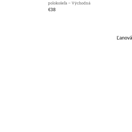
polokošeľa – Východná
€38
Ľanová