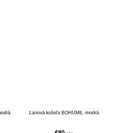
modrá
Ľanová košeľa BOHUMIL -modrá
€80