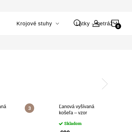
NÁK
i
Krojové stuhy
Látky - metráž
KOŠÍ
aná
Ľanová vyšívaná
košeľa – vzor
la 1
Myjava biela
Skladom