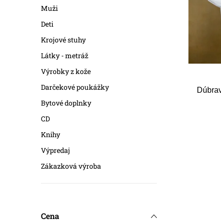
r
r
Muži
o
Deti
o
d
Krojové stuhy
d
Látky - metráž
u
u
Výrobky z kože
k
k
Darčekové poukážky
Dúbrav
t
t
Bytové doplnky
o
CD
o
Knihy
v
v
Výpredaj
Zákazková výroba
Cena