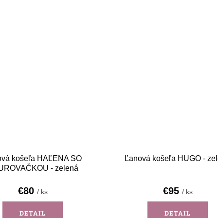
ová košeľa HAĽENA SO
Ľanová košeľa HUGO - ze
UROVAČKOU - zelená
€80
€95
/ ks
/ ks
DETAIL
DETAIL