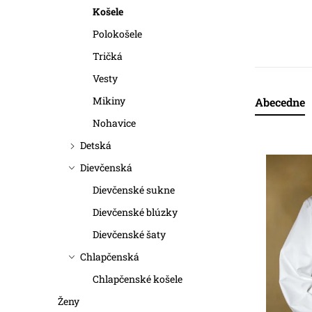
a
Košele
n
Polokošele
Tričká
e
Vesty
l
Mikiny
Abecedne
R
Nohavice
a
Detská
V
d
Dievčenská
ý
e
Dievčenské sukne
p
n
Dievčenské blúzky
i
Dievčenské šaty
i
Chlapčenská
s
e
Chlapčenské košele
p
p
Ženy