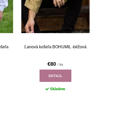
ošeľa
Ľanová košeľa BOHUMIL -béžová
€80
/ ks
DETAIL
Skladom