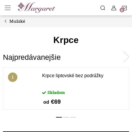
Prejsť
N
na
obsah
Mužské
K
Krpce
Najpredávanejšie
Krpce liptovské bez podrážky
Skladom
€69
od