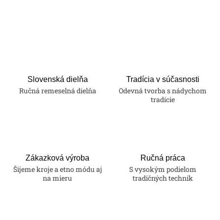
O
v
l
á
d
a
Slovenská dielňa
Tradícia v súčasnosti
Ručná remeselná dielňa
Odevná tvorba s nádychom
c
tradície
i
e
p
r
v
Zákazková výroba
Ručná práca
k
Šijeme kroje a etno módu aj
S vysokým podielom
na mieru
tradičných techník
y
v
ý