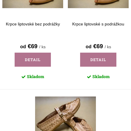
d
k
u
t
k
o
Krpce liptovské bez podrážky
Krpce liptovské s podrážkou
t
v
o
€69
€69
od
od
/ ks
/ ks
v
DETAIL
DETAIL
Skladom
Skladom