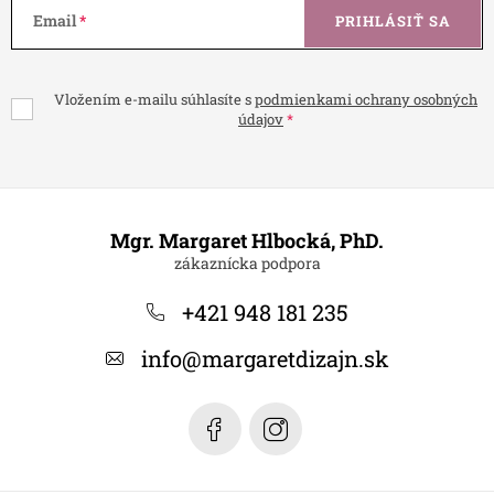
Email
PRIHLÁSIŤ SA
Vložením e-mailu súhlasíte s
podmienkami ochrany osobných
údajov
Z
á
Mgr. Margaret Hlbocká, PhD.
p
ä
+421 948 181 235
t
info
@
margaretdizajn.sk
i
e