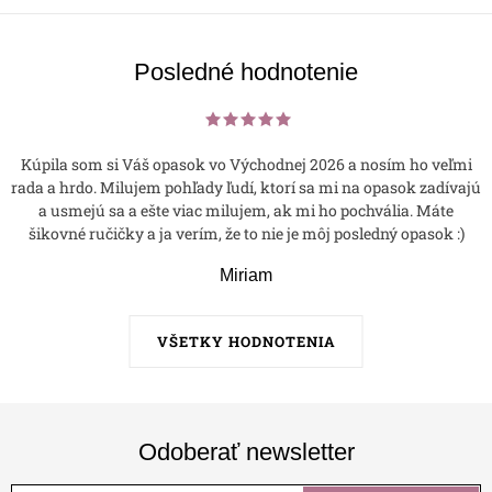
p
i
s
Posledné hodnotenie
u
Kúpila som si Váš opasok vo Východnej 2026 a nosím ho veľmi
rada a hrdo. Milujem pohľady ľudí, ktorí sa mi na opasok zadívajú
a usmejú sa a ešte viac milujem, ak mi ho pochvália. Máte
šikovné ručičky a ja verím, že to nie je môj posledný opasok :)
Miriam
VŠETKY HODNOTENIA
Odoberať newsletter