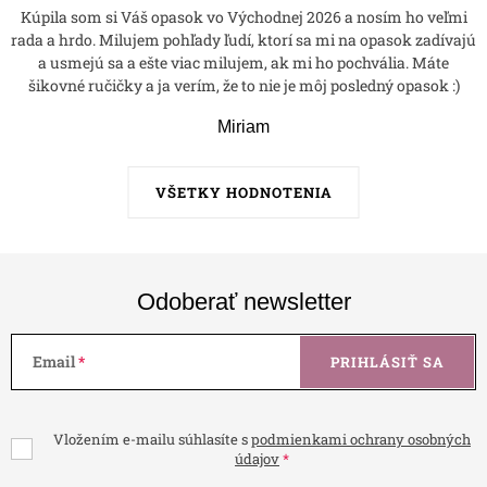
Kúpila som si Váš opasok vo Východnej 2026 a nosím ho veľmi
rada a hrdo. Milujem pohľady ľudí, ktorí sa mi na opasok zadívajú
a usmejú sa a ešte viac milujem, ak mi ho pochvália. Máte
šikovné ručičky a ja verím, že to nie je môj posledný opasok :)
Miriam
VŠETKY HODNOTENIA
Odoberať newsletter
Email
PRIHLÁSIŤ SA
Vložením e-mailu súhlasíte s
podmienkami ochrany osobných
údajov