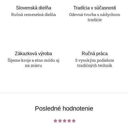
d
a
Slovenská dielňa
Tradícia v súčasnosti
Ručná remeselná dielňa
Odevná tvorba s nádychom
c
tradície
i
e
p
r
v
Zákazková výroba
Ručná práca
k
Šijeme kroje a etno módu aj
S vysokým podielom
na mieru
tradičných techník
y
v
ý
p
i
s
Posledné hodnotenie
u