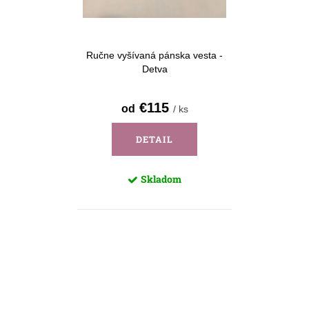
d
k
u
t
k
o
Ručne vyšívaná pánska vesta -
t
Detva
v
o
€115
od
/ ks
v
DETAIL
Skladom
O
v
l
á