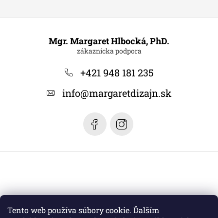
Z
á
Mgr. Margaret Hlbocká, PhD.
p
ä
+421 948 181 235
t
info
@
margaretdizajn.sk
i
e
Tento web používa súbory cookie. Ďalším