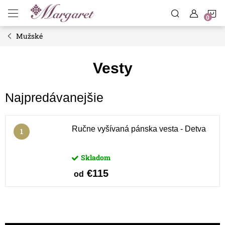
Prejsť
N
na
obsah
Mužské
K
Vesty
Najpredávanejšie
Ručne vyšívaná pánska vesta - Detva
Skladom
€115
od