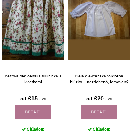
i
p
s
r
p
o
r
d
o
u
d
k
u
t
k
o
Béžová dievčenská suknička s
Biela dievčenská folklórna
t
kvietkami
blúzka – nezdobená, lemovaný
v
krk
o
€15
€20
od
od
/ ks
/ ks
v
DETAIL
DETAIL
Skladom
Skladom