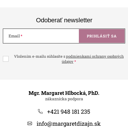
Odoberať newsletter
Email
PRIHLÁSIŤ SA
Vložením e-mailu súhlasíte s
podmienkami ochrany osobných
údajov
Z
á
Mgr. Margaret Hlbocká, PhD.
p
ä
+421 948 181 235
t
info
@
margaretdizajn.sk