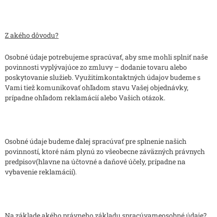
Z akého dôvodu?
Osobné údaje potrebujeme spracúvať, aby sme mohli splniť naše
povinnosti vyplývajúce zo zmluvy – dodanie tovaru alebo
poskytovanie služieb. Využitímkontaktných údajov budeme s
Vami tiež komunikovať ohľadom stavu Vašej objednávky,
prípadne ohľadom reklamácií alebo Vašich otázok.
Osobné údaje budeme ďalej spracúvať pre splnenie našich
povinností, ktoré nám plynú zo všeobecne záväzných právnych
predpisov(hlavne na účtovné a daňové účely, prípadne na
vybavenie reklamácií).
Na základe akého právneho základu spracúvameosobné údaje?