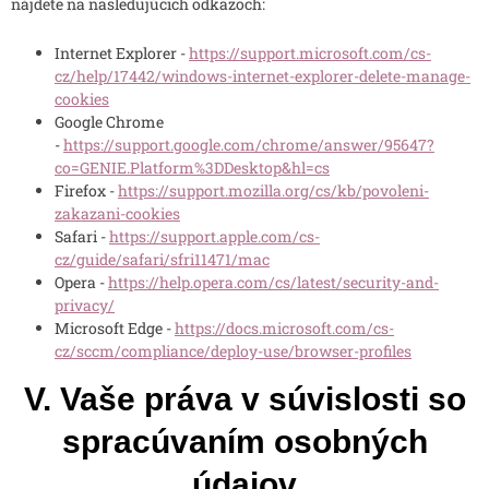
nájdete na nasledujúcich odkazoch:
Internet Explorer -
https://support.microsoft.com/cs-
cz/help/17442/windows-internet-explorer-delete-manage-
cookies
Google Chrome
-
https://support.google.com/chrome/answer/95647?
co=GENIE.Platform%3DDesktop&hl=cs
Firefox -
https://support.mozilla.org/cs/kb/povoleni-
zakazani-cookies
Safari -
https://support.apple.com/cs-
cz/guide/safari/sfri11471/mac
Opera -
https://help.opera.com/cs/latest/security-and-
privacy/
Microsoft Edge -
https://docs.microsoft.com/cs-
cz/sccm/compliance/deploy-use/browser-profiles
V. Vaše práva v súvislosti so
spracúvaním osobných
údajov