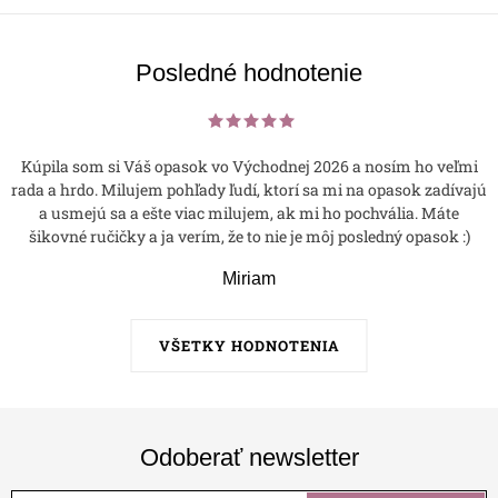
p
i
s
Posledné hodnotenie
u
Kúpila som si Váš opasok vo Východnej 2026 a nosím ho veľmi
rada a hrdo. Milujem pohľady ľudí, ktorí sa mi na opasok zadívajú
a usmejú sa a ešte viac milujem, ak mi ho pochvália. Máte
šikovné ručičky a ja verím, že to nie je môj posledný opasok :)
Miriam
VŠETKY HODNOTENIA
Odoberať newsletter