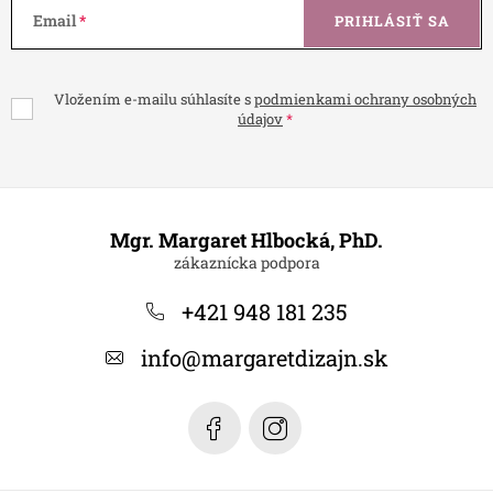
Email
PRIHLÁSIŤ SA
Vložením e-mailu súhlasíte s
podmienkami ochrany osobných
údajov
Z
á
Mgr. Margaret Hlbocká, PhD.
p
ä
+421 948 181 235
t
info
@
margaretdizajn.sk
i
e