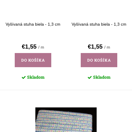
d
k
u
t
k
o
Vyšívaná stuha biela - 1,3 cm
Vyšívaná stuha biela - 1,3 cm
t
v
o
€1,55
€1,55
/ m
/ m
v
DO KOŠÍKA
DO KOŠÍKA
Skladom
Skladom