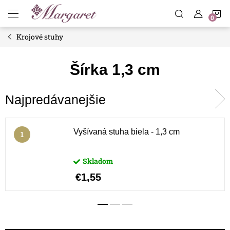
Prejsť
N
na
obsah
Krojové stuhy
K
Šírka 1,3 cm
Najpredávanejšie
Vyšívaná stuha biela - 1,3 cm
Skladom
€1,55