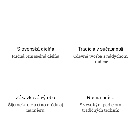
O
v
l
á
d
a
Slovenská dielňa
Tradícia v súčasnosti
Ručná remeselná dielňa
Odevná tvorba s nádychom
c
tradície
i
e
p
r
v
Zákazková výroba
Ručná práca
k
Šijeme kroje a etno módu aj
S vysokým podielom
na mieru
tradičných techník
y
v
ý