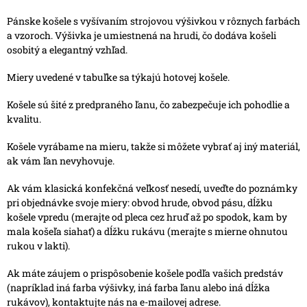
Pánske košele s vyšívaním strojovou výšivkou v rôznych farbách
a vzoroch. Výšivka je umiestnená na hrudi, čo dodáva košeli
osobitý a elegantný vzhľad.
Miery uvedené v tabuľke sa týkajú hotovej košele.
Košele sú šité z predpraného ľanu, čo zabezpečuje ich pohodlie a
kvalitu.
Košele vyrábame na mieru, takže si môžete vybrať aj iný materiál,
ak vám ľan nevyhovuje.
Ak vám klasická konfekčná veľkosť nesedí, uveďte do poznámky
pri objednávke svoje miery: obvod hrude, obvod pásu, dĺžku
košele vpredu (merajte od pleca cez hruď až po spodok, kam by
mala košeľa siahať) a dĺžku rukávu (merajte s mierne ohnutou
rukou v lakti).
Ak máte záujem o prispôsobenie košele podľa vašich predstáv
(napríklad iná farba výšivky, iná farba ľanu alebo iná dĺžka
rukávov), kontaktujte nás na e-mailovej adrese.