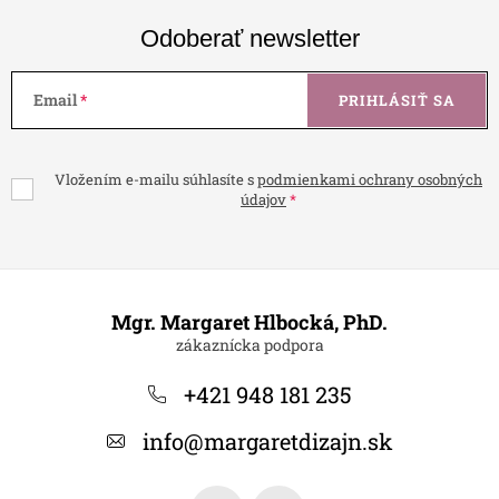
Odoberať newsletter
Email
PRIHLÁSIŤ SA
Vložením e-mailu súhlasíte s
podmienkami ochrany osobných
údajov
Z
á
Mgr. Margaret Hlbocká, PhD.
p
ä
+421 948 181 235
t
info
@
margaretdizajn.sk
i