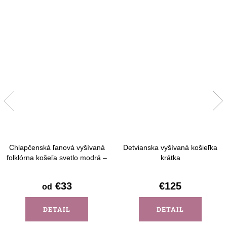
Chlapčenská ľanová vyšívaná
Detvianska vyšívaná košieľka
folklórna košeľa svetlo modrá –
krátka
vzor Detva - krátky rukáv
€33
€125
od
DETAIL
DETAIL