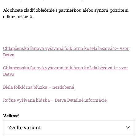
Ak chcete zladiť oblečenie s partnerkou alebo synom, pozrite si
odkaz nižšie ↴.
Chlapčenská ľanová vyšívaná folklórna košeľa bezová 2– vzor
Detva
Chlapčenská ľanová vyšívaná folklórna košeľa béžová 1– vzor
Detva
Biela folklórna blúzka – nezdobená
Ručne vyšívaná blúzka – Detva
Detailné informácie
Veľkosť