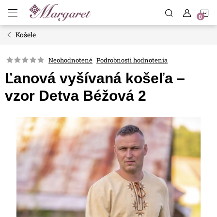
Prejsť
N
na
obsah
Košele
K
Neohodnotené
Podrobnosti hodnotenia
Ľanová vyšívaná košeľa –
vzor Detva Béžová 2