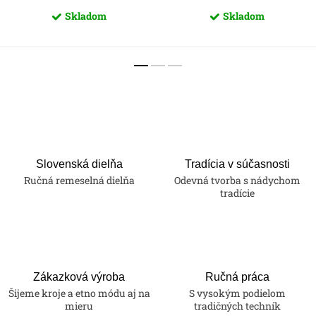
Skladom
Skladom
Slovenská dielňa
Tradícia v súčasnosti
Ručná remeselná dielňa
Odevná tvorba s nádychom
tradície
Zákazková výroba
Ručná práca
Šijeme kroje a etno módu aj na
S vysokým podielom
mieru
tradičných techník