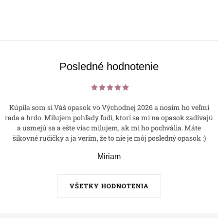
Posledné hodnotenie
Kúpila som si Váš opasok vo Východnej 2026 a nosím ho veľmi
rada a hrdo. Milujem pohľady ľudí, ktorí sa mi na opasok zadívajú
a usmejú sa a ešte viac milujem, ak mi ho pochvália. Máte
šikovné ručičky a ja verím, že to nie je môj posledný opasok :)
Miriam
VŠETKY HODNOTENIA