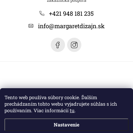
p
ä
+421 948 181 235
t
info
@
margaretdizajn.sk
i
e
Tento web používa súbory cookie. Ďalším
prechádzaním tohto webu vyjadrujete súhlas s ich
používaním. Viac informácií
tu
.
Nastavenie