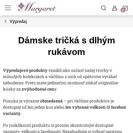
Prejsť
N
na
obsah
Výpredaj
K
Dámske tričká s dlhým
rukávom
Výpredajové produkty
vznikli ako súčasť našej tvorby v
minulých kolekciách a väčšinu z nich už opätovne vyrábať
nebudeme. Preto máte jedinečnú možnosť získať originálne
kúsky za
zvýhodnené cen
y.
Ponuka je výrazne
obmedzená
– pri väčšine produktov je
dostupný už len jeden kus alebo
len vybrané veľkosti či farebné
varianty
.
Po rozkliknutí produktu si prosím skontrolujte dostupné
varianty, veľkosti a farebnosti. Nezabudnite si vybrať správnu