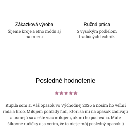
e
p
r
v
Zákazková výroba
Ručná práca
k
Šijeme kroje a etno módu aj
S vysokým podielom
na mieru
tradičných techník
y
v
ý
p
i
s
Posledné hodnotenie
u
Kúpila som si Váš opasok vo Východnej 2026 a nosím ho veľmi
rada a hrdo. Milujem pohľady ľudí, ktorí sa mi na opasok zadívajú
a usmejú sa a ešte viac milujem, ak mi ho pochvália. Máte
šikovné ručičky a ja verím, že to nie je môj posledný opasok :)