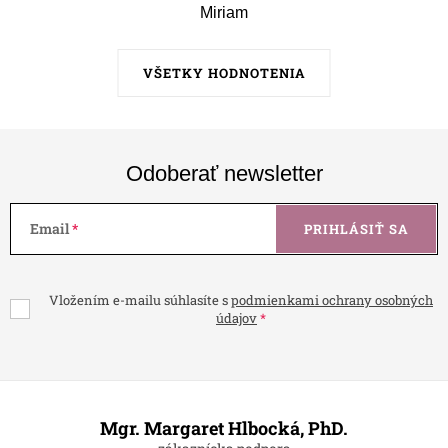
Miriam
VŠETKY HODNOTENIA
Odoberať newsletter
Email
PRIHLÁSIŤ SA
Vložením e-mailu súhlasíte s
podmienkami ochrany osobných
údajov
Z
á
Mgr. Margaret Hlbocká, PhD.