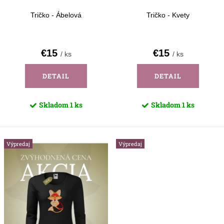
t
k
o
Tričko - Ábelová
Tričko - Kvety
t
v
o
€15
€15
/ ks
/ ks
v
DETAIL
DETAIL
Skladom
1 ks
Skladom
1 ks
Výpredaj
Výpredaj