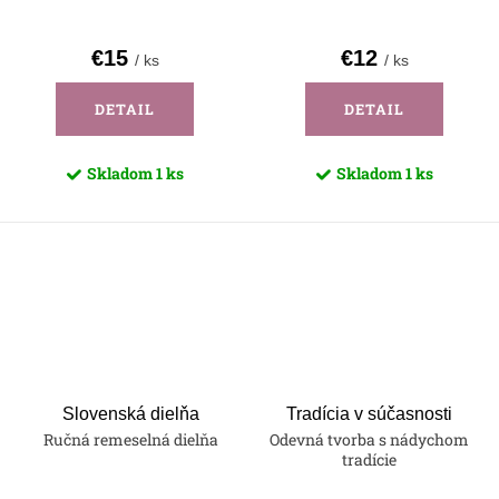
€15
€12
/ ks
/ ks
DETAIL
DETAIL
Skladom
1 ks
Skladom
1 ks
O
v
l
á
d
a
Slovenská dielňa
Tradícia v súčasnosti
Ručná remeselná dielňa
Odevná tvorba s nádychom
c
tradície
i