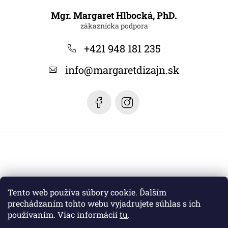
á
Mgr. Margaret Hlbocká, PhD.
p
ä
+421 948 181 235
t
info
@
margaretdizajn.sk
i
e
Tento web používa súbory cookie. Ďalším
prechádzaním tohto webu vyjadrujete súhlas s ich
používaním. Viac informácií
tu
.