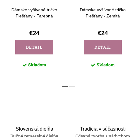
Dámske vyšívané tričko
Dámske vyšívané tričko
Piešťany - Farebná
Piešťany - Zemitá
€24
€24
DETAIL
DETAIL
Skladom
Skladom
Slovenská dielňa
Tradícia v súčasnosti
Ručná remeselná dielňa
Odevná tvorba s nádychom