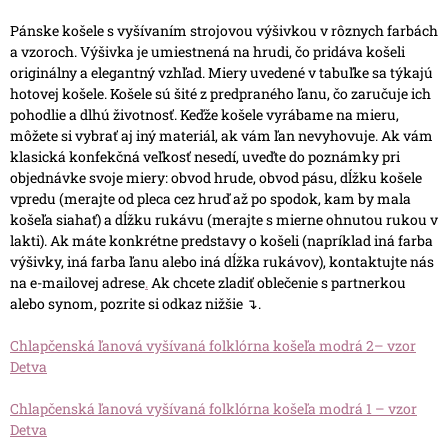
Pánske košele s vyšívaním strojovou výšivkou v rôznych farbách
a vzoroch. Výšivka je umiestnená na hrudi, čo pridáva košeli
originálny a elegantný vzhľad.
Miery uvedené v tabuľke sa týkajú
hotovej košele.
Košele sú šité z predpraného ľanu, čo zaručuje ich
pohodlie a dlhú životnosť.
Keďže košele vyrábame na mieru,
môžete si vybrať aj iný materiál, ak vám ľan nevyhovuje.
Ak vám
klasická konfekčná veľkosť nesedí, uveďte do poznámky pri
objednávke svoje miery: obvod hrude, obvod pásu, dĺžku košele
vpredu (merajte od pleca cez hruď až po spodok, kam by mala
košeľa siahať) a dĺžku rukávu (merajte s mierne ohnutou rukou v
lakti).
Ak máte konkrétne predstavy o košeli (napríklad iná farba
výšivky, iná farba ľanu alebo iná dĺžka rukávov), kontaktujte nás
na e-mailovej adrese
.
Ak chcete zladiť oblečenie s partnerkou
alebo synom, pozrite si odkaz nižšie ↴.
Chlapčenská ľanová vyšívaná folklórna košeľa modrá 2– vzor
Detva
Chlapčenská ľanová vyšívaná folklórna košeľa modrá 1 – vzor
Detva