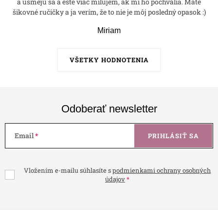
a usmejú sa a ešte viac milujem, ak mi ho pochvália. Máte
šikovné ručičky a ja verím, že to nie je môj posledný opasok :)
Miriam
VŠETKY HODNOTENIA
Odoberať newsletter
Email
PRIHLÁSIŤ SA
Vložením e-mailu súhlasíte s
podmienkami ochrany osobných
údajov
Z