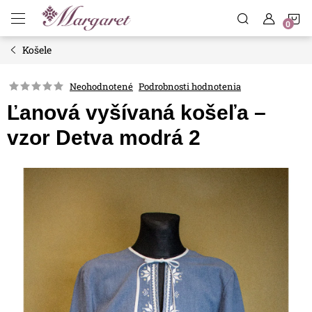
Prejsť
N
na
obsah
Košele
K
Neohodnotené
Podrobnosti hodnotenia
Ľanová vyšívaná košeľa –
vzor Detva modrá 2