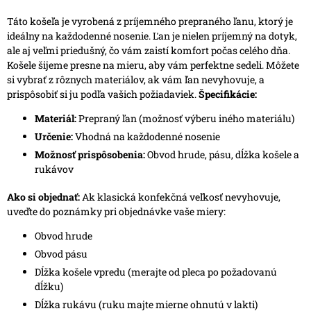
Táto košeľa je vyrobená z príjemného prepraného ľanu, ktorý je
ideálny na každodenné nosenie. Ľan je nielen príjemný na dotyk,
ale aj veľmi priedušný, čo vám zaistí komfort počas celého dňa.
Košele šijeme presne na mieru, aby vám perfektne sedeli. Môžete
si vybrať z rôznych materiálov, ak vám ľan nevyhovuje, a
prispôsobiť si ju podľa vašich požiadaviek.
Špecifikácie:
Materiál:
Prepraný ľan (možnosť výberu iného materiálu)
Určenie:
Vhodná na každodenné nosenie
Možnosť prispôsobenia:
Obvod hrude, pásu, dĺžka košele a
rukávov
Ako si objednať:
Ak klasická konfekčná veľkosť nevyhovuje,
uveďte do poznámky pri objednávke vaše miery:
Obvod hrude
Obvod pásu
Dĺžka košele vpredu (merajte od pleca po požadovanú
dĺžku)
Dĺžka rukávu (ruku majte mierne ohnutú v lakti)