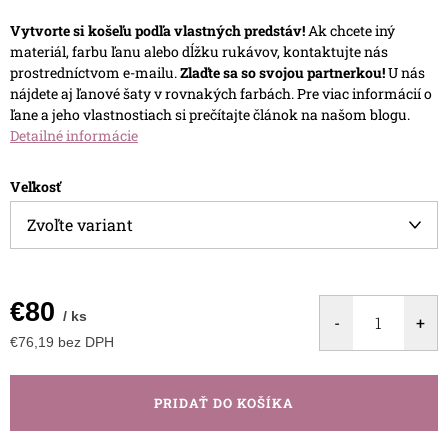
Vytvorte si košeľu podľa vlastných predstáv!
Ak chcete iný
materiál, farbu ľanu alebo dĺžku rukávov, kontaktujte nás
prostredníctvom e-mailu.
Zlaďte sa so svojou partnerkou!
U nás
nájdete aj ľanové šaty v rovnakých farbách.
Pre viac informácií o
ľane a jeho vlastnostiach si prečítajte článok na našom blogu.
Detailné informácie
Veľkosť
€80
/ ks
€76,19 bez DPH
Jednotková
cena:
PRIDAŤ DO KOŠÍKA