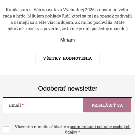
Kúpila som si Váš opasok vo Východnej 2026 a nosím ho veľmi
rada a hrdo. Milujem pohľady ľudí, ktorí sa mi na opasok zadívajú
a usmejú sa a ešte viac milujem, ak mi ho pochvália. Máte
šikovné ručičky a ja verím, že to nie je môj posledný opasok :)
Miriam
VŠETKY HODNOTENIA
Odoberať newsletter
Email
PRIHLÁSIŤ SA
Vložením e-mailu súhlasíte s
podmienkami ochrany osobných
údajov