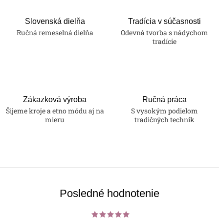
Slovenská dielňa
Tradícia v súčasnosti
Ručná remeselná dielňa
Odevná tvorba s nádychom
tradície
Zákazková výroba
Ručná práca
Šijeme kroje a etno módu aj na
S vysokým podielom
mieru
tradičných techník
Posledné hodnotenie