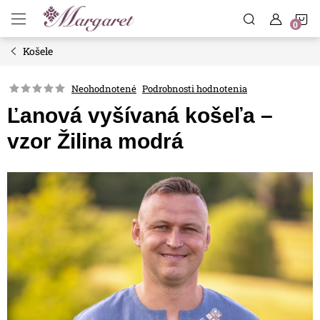
Prejsť
N
na
obsah
Košele
K
Neohodnotené
Podrobnosti hodnotenia
Ľanová vyšívaná košeľa –
vzor Žilina modrá