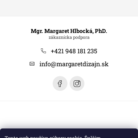
Z
á
Mgr. Margaret Hlbocká, PhD.
p
ä
+421 948 181 235
t
info
@
margaretdizajn.sk
i
e
Tento web používa súbory cookie. Ďalším