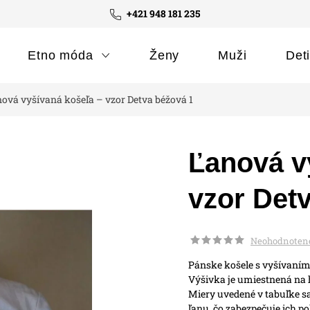
+421 948 181 235
Etno móda
Ženy
Muži
Det
ová vyšívaná košeľa – vzor Detva béžová 1
Ľanová v
vzor Det
Neohodnoten
Pánske košele s vyšívaním
Výšivka je umiestnená na h
Miery uvedené v tabuľke sa
ľanu, čo zabezpečuje ich po