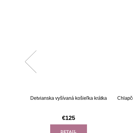
-béžová
Detvianska vyšívaná košieľka krátka
Chlapč
€125
DETAIL