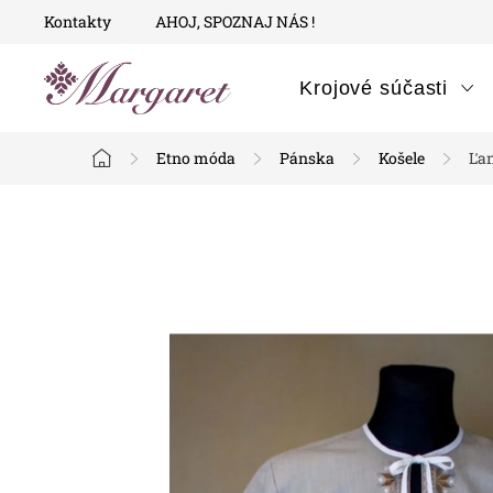
Prejsť
Kontakty
AHOJ, SPOZNAJ NÁS !
na
obsah
Krojové súčasti
Etno móda
Pánska
Košele
Ľan
Domov