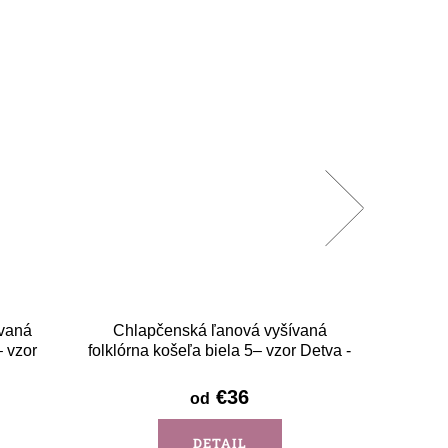
vaná
Chlapčenská ľanová vyšívaná
Tmavom
– vzor
folklórna košeľa biela 5– vzor Detva -
s
dlhý rukáv
€36
od
DETAIL