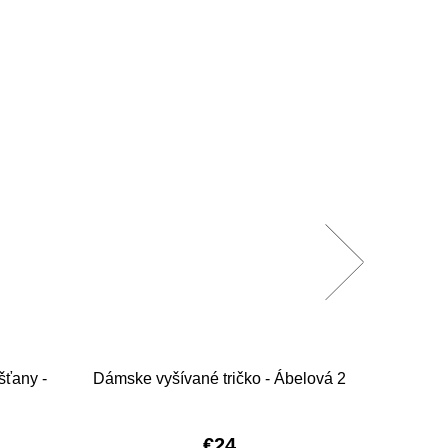
šťany -
Dámske vyšívané tričko - Ábelová 2
Dámske 
€24