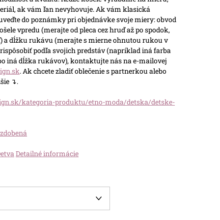
teriál, ak vám ľan nevyhovuje.
Ak vám klasická
 uveďte do poznámky pri objednávke svoje miery: obvod
ošele vpredu (merajte od pleca cez hruď až po spodok,
) a dĺžku rukávu (merajte s mierne ohnutou rukou v
rispôsobiť podľa svojich predstáv (napríklad iná farba
ebo iná dĺžka rukávov), kontaktujte nás na e-mailovej
ign.sk
.
Ak chcete zladiť oblečenie s partnerkou alebo
šie ↴.
ign.sk/kategoria-produktu/etno-moda/detska/detske-
nezdobená
Detva
Detailné informácie