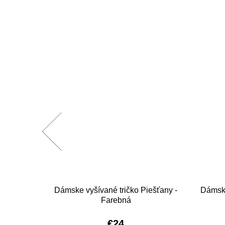
ešťany -
Dámske vyšívané tričko Piešťany -
Dámske
Farebná
€24