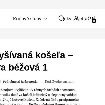
NÁK
i
Krojové stuhy
Látky - metráž
KOŠÍ
yšívaná košeľa –
va béžová 1
Kód:
Zvoľte variant
é
Podrobnosti hodnotenia
 strojovou výšivkou v rôznych farbách a vzoroch.
rudi a dodáva košeli jedinečný a elegantný vzhľad.
 týkajú hotovej košele.
Košele sú šité z predpraného
hodlnosť a kvalitu.
Keďže košele vyrábame na mieru,