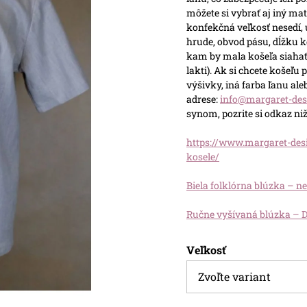
môžete si vybrať aj iný ma
konfekčná veľkosť nesedí,
hrude, obvod pásu, dĺžku k
kam by mala košeľa siahať
lakti).
Ak si chcete košeľu p
výšivky, iná farba ľanu al
adrese:
info@margaret-des
synom, pozrite si odkaz niž
https://www.margaret-des
kosele/
Biela folklórna blúzka – 
Ručne vyšívaná blúzka – 
Veľkosť