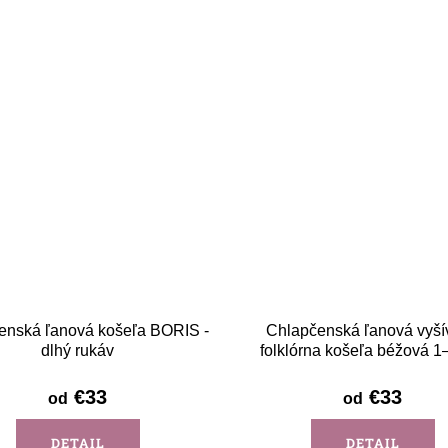
enská ľanová košeľa BORIS -
Chlapčenská ľanová vyší
dlhý rukáv
folklórna košeľa béžová 1
Detva - krátky rukáv
€33
€33
od
od
DETAIL
DETAIL