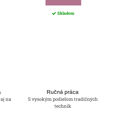
Skladom
a
Ručná práca
 aj na
S vysokým podielom tradičných
techník