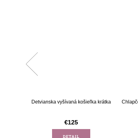
-béžová
Detvianska vyšívaná košieľka krátka
Chlapč
€125
DETAIL