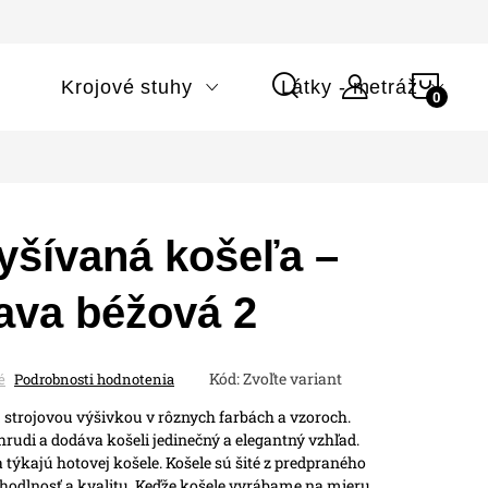
NÁK
i
Krojové stuhy
Látky - metráž
KOŠÍ
yšívaná košeľa –
ava béžová 2
Kód:
Zvoľte variant
é
Podrobnosti hodnotenia
 strojovou výšivkou v rôznych farbách a vzoroch.
rudi a dodáva košeli jedinečný a elegantný vzhľad.
 týkajú hotovej košele.
Košele sú šité z predpraného
hodlnosť a kvalitu.
Keďže košele vyrábame na mieru,