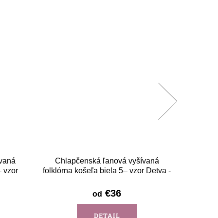
vaná
Chlapčenská ľanová vyšívaná
Tmavom
– vzor
folklórna košeľa biela 5– vzor Detva -
s
dlhý rukáv
€36
od
DETAIL