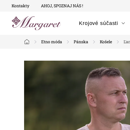
Prejsť
Kontakty
AHOJ, SPOZNAJ NÁS !
na
obsah
Krojové súčasti
Etno móda
Pánska
Košele
Ľan
Domov