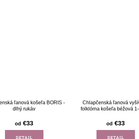
enská ľanová košeľa BORIS -
Chlapčenská ľanová vyší
dlhý rukáv
folklórna košeľa béžová 1
Detva - krátky rukáv
€33
€33
od
od
DETAIL
DETAIL