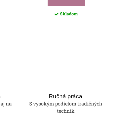
Skladom
a
Ručná práca
 aj na
S vysokým podielom tradičných
techník