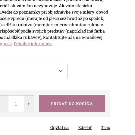
teriál, ak vám ľan nevyhovuje.
Ak vám klasická
 uveďte do poznámky pri objednávke svoje miery: obvod
ošele vpredu (merajte od pleca cez hruď až po spodok,
) a dĺžku rukávu (merajte s mierne ohnutou rukou v
rispôsobiť podľa svojich predstáv (napríklad iná farba
ebo iná dĺžka rukávov), kontaktujte nás na e-mailovej
ign.sk
.
Detailné informácie
PRIDAŤ DO KOŠÍKA
Opýtať sa
Zdieľať
Tlač