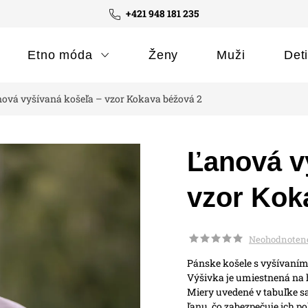
+421 948 181 235
Etno móda
Ženy
Muži
Det
ová vyšívaná košeľa – vzor Kokava béžová 2
Ľanová v
vzor Kok
Neohodnoten
Pánske košele s vyšívaním
Výšivka je umiestnená na h
Miery uvedené v tabuľke sa
ľanu, čo zabezpečuje ich po