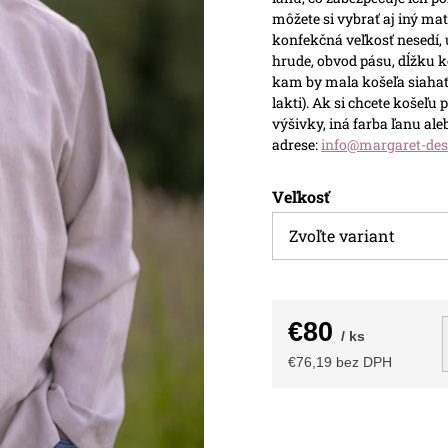
môžete si vybrať aj iný ma
konfekčná veľkosť nesedí,
hrude, obvod pásu, dĺžku k
kam by mala košeľa siahať
lakti).
Ak si chcete košeľu p
výšivky, iná farba ľanu al
adrese:
info@margaret-des
Veľkosť
€80
/ ks
€76,19 bez DPH
Jednotková
cena: