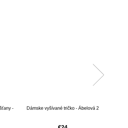
šťany -
Dámske vyšívané tričko - Ábelová 2
Dámske 
€24