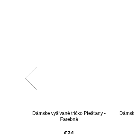
ešťany -
Dámske vyšívané tričko Piešťany -
Dámske
Farebná
€24