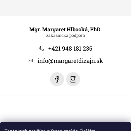
Z
á
Mgr. Margaret Hlbocká, PhD.
p
ä
+421 948 181 235
t
info
@
margaretdizajn.sk
i
e
Tento web používa súbory cookie. Ďalším