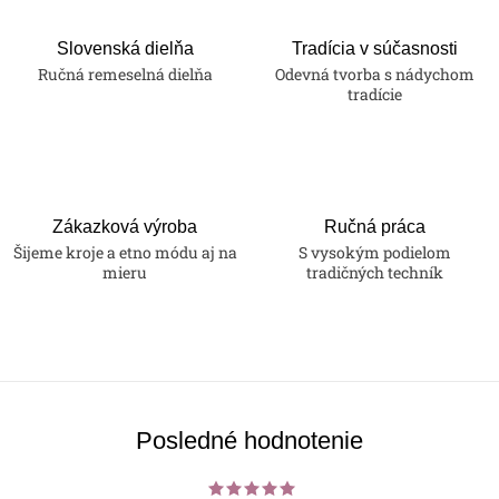
Slovenská dielňa
Tradícia v súčasnosti
Ručná remeselná dielňa
Odevná tvorba s nádychom
tradície
Zákazková výroba
Ručná práca
Šijeme kroje a etno módu aj na
S vysokým podielom
mieru
tradičných techník
Posledné hodnotenie