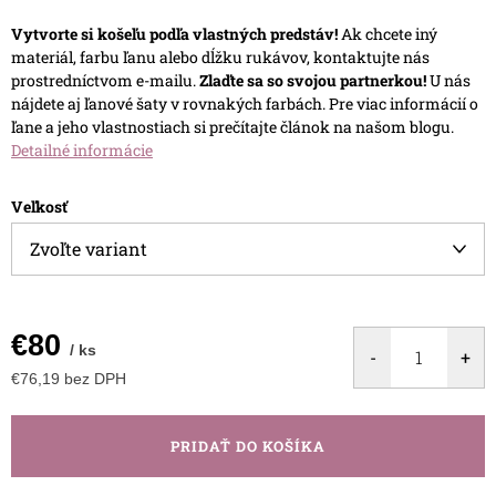
Vytvorte si košeľu podľa vlastných predstáv!
Ak chcete iný
materiál, farbu ľanu alebo dĺžku rukávov, kontaktujte nás
prostredníctvom e-mailu.
Zlaďte sa so svojou partnerkou!
U nás
nájdete aj ľanové šaty v rovnakých farbách.
Pre viac informácií o
ľane a jeho vlastnostiach si prečítajte článok na našom blogu.
Detailné informácie
Veľkosť
€80
/ ks
€76,19 bez DPH
Jednotková
cena:
PRIDAŤ DO KOŠÍKA