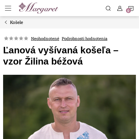
Prejsť
N
na
obsah
Košele
K
Neohodnotené
Podrobnosti hodnotenia
Ľanová vyšívaná košeľa –
vzor Žilina béžová