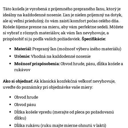
Táto košeľa je vyrobená z príjemného prepraného ľanu, ktorý je
ideálny na každodenné nosenie. Ľan je nielen príjemný na dotyk,
ale aj veľmi priedušný, čo vám zaistí komfort počas celého dňa.
Košele šijeme presne na mieru, aby vám perfektne sedeli. Môžete
si vybrať z rôznych materiálov, ak vám ľan nevyhovuje, a
prispôsobiť si ju podľa vašich požiadaviek.
Špecifikácie:
Materiál:
Prepraný ľan (možnosť výberu iného materiálu)
Určenie:
Vhodná na každodenné nosenie
Možnosť prispôsobenia:
Obvod hrude, pásu, dĺžka košele a
rukávov
Ako si objednať:
Ak klasická konfekčná veľkosť nevyhovuje,
uveďte do poznámky pri objednávke vaše miery:
Obvod hrude
Obvod pásu
Dĺžka košele vpredu (merajte od pleca po požadovanú
dĺžku)
Dĺžka rukávu (ruku majte mierne ohnutú v lakti)