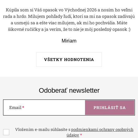
Kúpila som si Váš opasok vo Východnej 2026 a nosím ho veľmi
rada a hrdo. Milujem pohľady ľudí, ktorí sa mi na opasok zadívajú
a usmejú sa a ešte viac milujem, ak mi ho pochvália. Máte
šikovné ručičky a ja verím, že to nie je môj posledný opasok :)
Miriam
VŠETKY HODNOTENIA
Odoberať newsletter
Email
PRIHLÁSIŤ SA
Vložením e-mailu súhlasíte s
podmienkami ochrany osobných
údajov