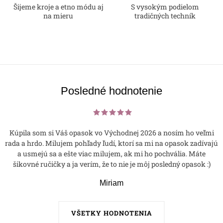
k
Šijeme kroje a etno módu aj
S vysokým podielom
na mieru
tradičných techník
y
v
ý
p
i
s
Posledné hodnotenie
u
Kúpila som si Váš opasok vo Východnej 2026 a nosím ho veľmi
rada a hrdo. Milujem pohľady ľudí, ktorí sa mi na opasok zadívajú
a usmejú sa a ešte viac milujem, ak mi ho pochvália. Máte
šikovné ručičky a ja verím, že to nie je môj posledný opasok :)
Miriam
VŠETKY HODNOTENIA