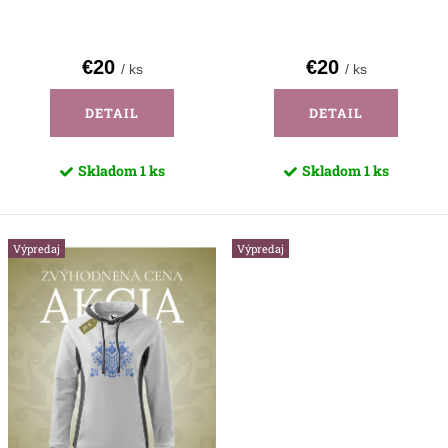
t
v
o
€20
€20
/ ks
/ ks
v
DETAIL
DETAIL
Skladom
1 ks
Skladom
1 ks
Výpredaj
Výpredaj