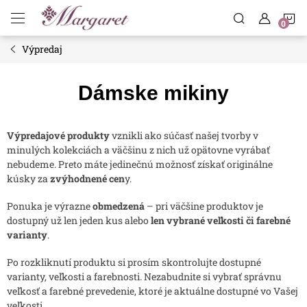
Prejsť
N
na
obsah
Výpredaj
K
Dámske mikiny
Výpredajové produkty
vznikli ako súčasť našej tvorby v
minulých kolekciách a väčšinu z nich už opätovne vyrábať
nebudeme. Preto máte jedinečnú možnosť získať originálne
kúsky za
zvýhodnené cen
y.
Ponuka je výrazne
obmedzená
– pri väčšine produktov je
dostupný už len jeden kus alebo
len vybrané veľkosti či farebné
varianty
.
Po rozkliknutí produktu si prosím skontrolujte dostupné
varianty, veľkosti a farebnosti. Nezabudnite si vybrať správnu
veľkosť a farebné prevedenie, ktoré je aktuálne dostupné vo Vašej
veľkosti.