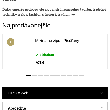
Ďakujeme, že podporujete slovenskú remeselnú tvorbu, tradičné
techniky a slow fashion s úctou k tradícii.
❤️
Najpredávanejšie
Mikina na zips - Piešťany
Skladom
€18
FILTROVAŤ
R
Abecedne