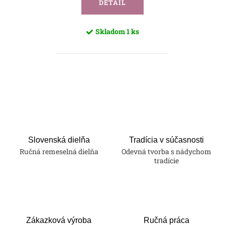
DETAIL
Skladom
1 ks
O
v
l
á
d
a
Slovenská dielňa
Tradícia v súčasnosti
Ručná remeselná dielňa
Odevná tvorba s nádychom
c
tradície
i
e
p
r
v
Zákazková výroba
Ručná práca