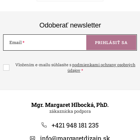
Odoberať newsletter
Email
PRIHLÁSIŤ SA
Vložením e-mailu súhlasíte s
podmienkami ochrany osobných
údajov
Z
á
Mgr. Margaret Hlbocká, PhD.
p
ä
+421 948 181 235
t
info
@
margaretdizajn.sk