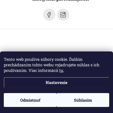
i
e
Tento web používa súbory cookie. Ďalším
prechádzaním tohto webu vyjadrujete súhlas s ich
používaním. Viac informácií
tu
.
Nastavenie
Copyright 2026
Margaret dizajn
. Všetky práva vyhradené.
Odmietnuť
Súhlasím
Vytvoril Shoptet
a jeho partner
WEBHUT.sk