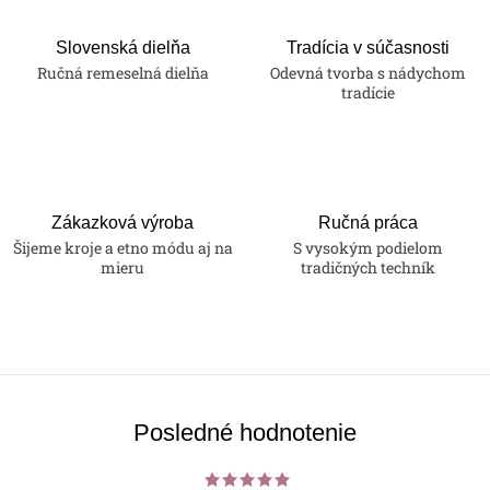
Slovenská dielňa
Tradícia v súčasnosti
Ručná remeselná dielňa
Odevná tvorba s nádychom
tradície
Zákazková výroba
Ručná práca
Šijeme kroje a etno módu aj na
S vysokým podielom
mieru
tradičných techník
Posledné hodnotenie