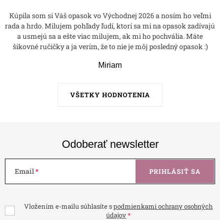
Kúpila som si Váš opasok vo Východnej 2026 a nosím ho veľmi
rada a hrdo. Milujem pohľady ľudí, ktorí sa mi na opasok zadívajú
a usmejú sa a ešte viac milujem, ak mi ho pochvália. Máte
šikovné ručičky a ja verím, že to nie je môj posledný opasok :)
Miriam
VŠETKY HODNOTENIA
Odoberať newsletter
Email
PRIHLÁSIŤ SA
Vložením e-mailu súhlasíte s
podmienkami ochrany osobných
údajov