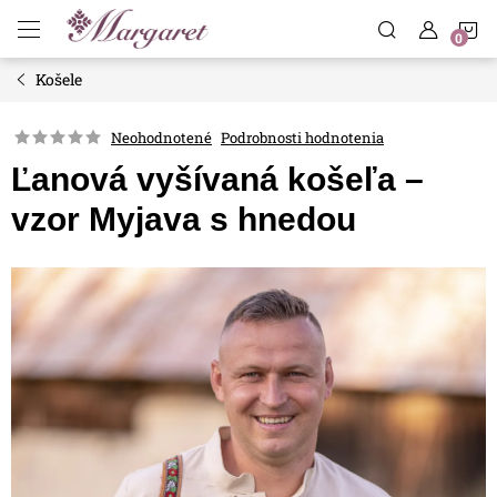
Prejsť
N
na
obsah
Košele
K
Neohodnotené
Podrobnosti hodnotenia
Ľanová vyšívaná košeľa –
vzor Myjava s hnedou