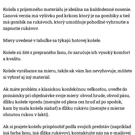
Košeľa z príjemného materiálu je ideálna na každodenné nosenie.
Ľanová verzia má výšivku pod krkom ktorý je na gombíky a tiež
má gombík na rukávoch, ktorý umožňuje pohodlné vyhrnutie a
zapnutie rukávov.
Miery uvedené v tabuľke sa týkajú hotovej košele.
Košele sú šité z prepraného ľanu, čo zaručuje ich vysoký komfort
a kvalitu.
Košele vyrábame na mieru, takže ak vám ľan nevyhovuje, môžete
si vybrať aj iný materiál.
Ak máte problém s klasickou konfekčnou veľkosťou, uveďte do
poznámky pri objednávke svoje miery: obvod hrude, obvod pásu,
dĺžku košele vpredu (merajte od pleca cez hruď až po spodok,
kam by mala košeľa siahať) a dĺžku rukávu (merajte s mierne
ohnutou rukou v lakti).
Ak si prajete košeľu prispôsobiť podľa svojich predstáv (napríklad
iná farba ľanu, iná dĺžka rukávov), kontaktujte nás na e-mailovej