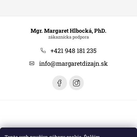
Z
á
Mgr. Margaret Hlbocká, PhD.
p
ä
+421 948 181 235
t
info
@
margaretdizajn.sk
i
e
Tento web používa súbory cookie. Ďalším