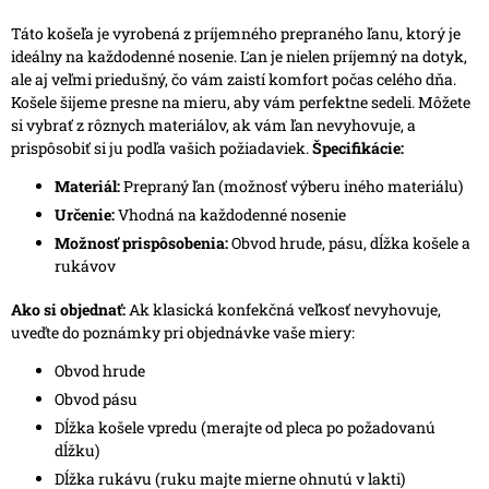
Táto košeľa je vyrobená z príjemného prepraného ľanu, ktorý je
ideálny na každodenné nosenie. Ľan je nielen príjemný na dotyk,
ale aj veľmi priedušný, čo vám zaistí komfort počas celého dňa.
Košele šijeme presne na mieru, aby vám perfektne sedeli. Môžete
si vybrať z rôznych materiálov, ak vám ľan nevyhovuje, a
prispôsobiť si ju podľa vašich požiadaviek.
Špecifikácie:
Materiál:
Prepraný ľan (možnosť výberu iného materiálu)
Určenie:
Vhodná na každodenné nosenie
Možnosť prispôsobenia:
Obvod hrude, pásu, dĺžka košele a
rukávov
Ako si objednať:
Ak klasická konfekčná veľkosť nevyhovuje,
uveďte do poznámky pri objednávke vaše miery:
Obvod hrude
Obvod pásu
Dĺžka košele vpredu (merajte od pleca po požadovanú
dĺžku)
Dĺžka rukávu (ruku majte mierne ohnutú v lakti)