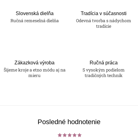
Slovenská dielňa
Tradícia v súčasnosti
Ručná remeselná dielňa
Odevná tvorba s nádychom
tradície
Zákazková výroba
Ručná práca
Šijeme kroje a etno módu aj na
S vysokým podielom
mieru
tradičných techník
Posledné hodnotenie