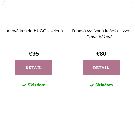
Ľanová košeľa HUGO - zelená
Ľanová vyšívaná košeľa – vzor
Detva béžová 1
€95
€80
DETAIL
DETAIL
Skladom
Skladom