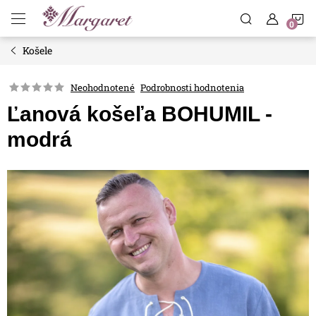
Prejsť
N
na
obsah
Košele
K
Neohodnotené
Podrobnosti hodnotenia
Ľanová košeľa BOHUMIL -
modrá