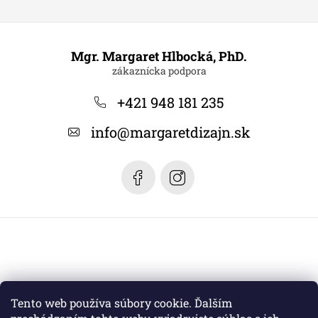
Z
á
Mgr. Margaret Hlbocká, PhD.
p
ä
+421 948 181 235
t
info
@
margaretdizajn.sk
i
e
Tento web používa súbory cookie. Ďalším