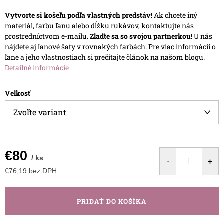
Vytvorte si košeľu podľa vlastných predstáv!
Ak chcete iný
materiál, farbu ľanu alebo dĺžku rukávov, kontaktujte nás
prostredníctvom e-mailu.
Zlaďte sa so svojou partnerkou!
U nás
nájdete aj ľanové šaty v rovnakých farbách.
Pre viac informácií o
ľane a jeho vlastnostiach si prečítajte článok na našom blogu.
Detailné informácie
Veľkosť
€80
/ ks
€76,19 bez DPH
Jednotková
cena:
PRIDAŤ DO KOŠÍKA